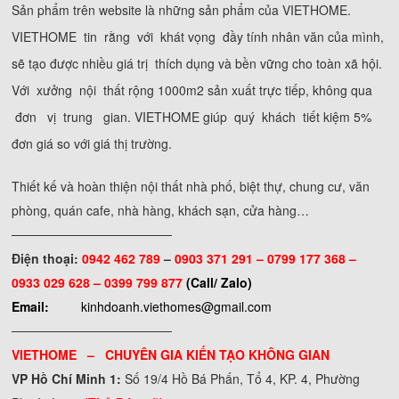
Sản phẩm trên website là những sản phẩm của VIETHOME.
VIETHOME tin rằng với khát vọng đầy tính nhân văn của mình,
sẽ tạo được nhiều giá trị thích dụng và bền vững cho toàn xã hội.
Với xưởng nội thất rộng 1000m2 sản xuất trực tiếp, không qua
đơn vị trung gian. VIETHOME giúp quý khách tiết kiệm 5%
đơn giá so với giá thị trường.
Thiết kế và hoàn thiện nội thất nhà phố, biệt thự, chung cư, văn
phòng, quán cafe, nhà hàng, khách sạn, cửa hàng…
──────────────────
Điện thoại:
0942 462 789
–
0903 371 291 –
0799 177 368 –
0933 029 628 – 0399 799 877
(Call/ Zalo)
Email:
kinhdoanh.viethomes@gmail.com
──────────────────
VIETHOME – CHUYÊN GIA KIẾN TẠO KHÔNG GIAN
VP Hồ Chí Minh 1:
Số 19/4 Hồ Bá Phấn, Tổ 4, KP. 4, Phường