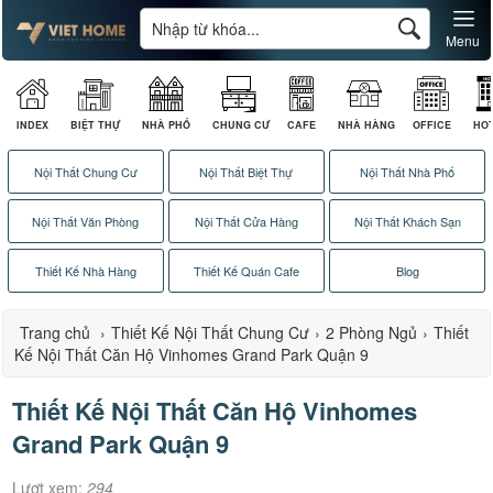
Menu
INDEX
BIỆT THỰ
NHÀ PHỐ
CHUNG CƯ
CAFE
NHÀ HÀNG
OFFICE
HO
Nội Thất Chung Cư
Nội Thất Biệt Thự
Nội Thất Nhà Phố
Nội Thất Văn Phòng
Nội Thất Cửa Hàng
Nội Thất Khách Sạn
Thiết Kế Nhà Hàng
Thiết Kế Quán Cafe
Blog
Trang chủ
›
Thiết Kế Nội Thất Chung Cư
›
2 Phòng Ngủ
›
Thiết
Kế Nội Thất Căn Hộ Vinhomes Grand Park Quận 9
Thiết Kế Nội Thất Căn Hộ Vinhomes
Grand Park Quận 9
Lượt xem:
294