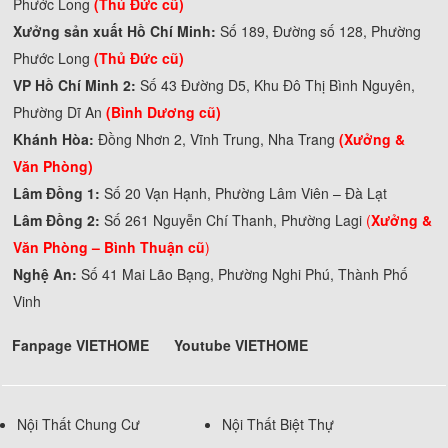
Phước Long
(Thủ Đức cũ)
Xưởng sản xuất Hồ Chí Minh:
Số 189, Đường số 128, Phường
Phước Long
(Thủ Đức cũ)
VP Hồ Chí Minh 2:
Số 43 Đường D5, Khu Đô Thị Bình Nguyên,
Phường Dĩ An
(Bình Dương cũ)
Khánh Hòa:
Đồng Nhơn 2, Vĩnh Trung, Nha Trang
(Xưởng &
Văn Phòng)
Lâm Đồng 1:
Số 20 Vạn Hạnh, Phường Lâm Viên – Đà Lạt
Lâm Đồng 2:
Số 261 Nguyễn Chí Thanh, Phường Lagi
(
Xưởng &
Văn Phòng –
Bình Thuận cũ
)
Nghệ An:
Số 41 Mai Lão Bạng, Phường Nghi Phú, Thành Phố
Vinh
Fanpage VIETHOME
Youtube VIETHOME
Nội Thất Chung Cư
Nội Thất Biệt Thự