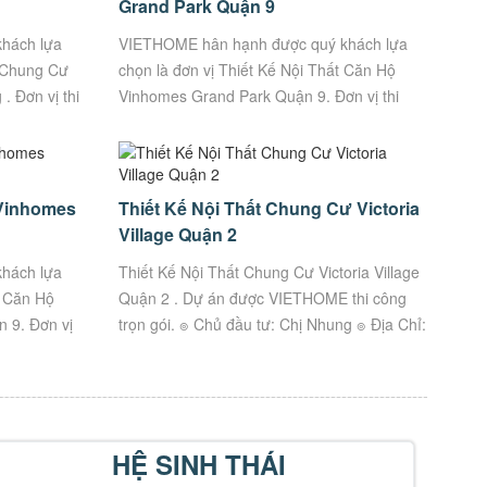
Grand Park Quận 9
hách lựa
VIETHOME hân hạnh được quý khách lựa
t Chung Cư
chọn là đơn vị Thiết Kế Nội Thất Căn Hộ
 Đơn vị thi
Vinhomes Grand Park Quận 9. Đơn vị thi
g. VietHome
công trọn gói Uy Tín, Chất Lượng. Xưởng
sản xuất trực...
 Vinhomes
Thiết Kế Nội Thất Chung Cư Victoria
Village Quận 2
hách lựa
Thiết Kế Nội Thất Chung Cư Victoria Village
g Căn Hộ
Quận 2 . Dự án được VIETHOME thi công
 9. Đơn vị
trọn gói. ๏ Chủ đầu tư: Chị Nhung ๏ Địa Chỉ:
ượng. Thông
Số 266 Trương Văn Bang, Cát Lái, Hồ...
HỆ SINH THÁI