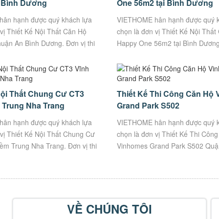
 Bình Dương
One 56m2 tại Bình Dương
ân hạnh được quý khách lựa
VIETHOME hân hạnh được quý k
vị Thiết Kế Nội Thất Căn Hộ
chọn là đơn vị Thiết Kế Nội Thấ
uận An Bình Dương. Đơn vị thi
Happy One 56m2 tại Bình Dương .
i Uy Tín, Chất Lượng. Thông tin
công trọn gói Uy Tín, Chất Lượn
– 06...
Nội Thất Chung Cư CT3
Thiết Kế Thi Công Căn Hộ
 Trung Nha Trang
Grand Park S502
ân hạnh được quý khách lựa
VIETHOME hân hạnh được quý k
 vị Thiết Kế Nội Thất Chung Cư
chọn là đơn vị Thiết Kế Thi Côn
ềm Trung Nha Trang. Đơn vị thi
Vinhomes Grand Park S502 Quận
ói Uy Tín, Chất Lượng. Thông
thi công trọn gói Uy Tín, Chất L
tin...
VỀ CHÚNG TÔI