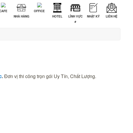
CAFE
OFFICE
NHÀ HÀNG
HOTEL
LĨNH VỰC
NHẬT KÝ
LIÊN HỆ
#
c
.
Đơn vị thi công trọn gói Uy Tín, Chất Lượng.