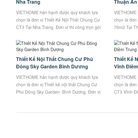
Nha Trang
Thuận An
VIETHOME hân hạnh được quý khách lựa
VIETHOME h
chọn là đơn vị Thiết Kế Nội Thất Chung Cư
chọn là đơn 
CT3 Tại Nha Trang. Đơn vị thi công trọn gói
70m2 Tại Th
Uy Tín, Chất Lượng. Thông tin công trình:
công trọn gó
Nội...
công...
Thiết Kế Nội Thất Chung Cư Phú
Thiết Kế 
Đông Sky Garden Bình Dương
Vĩnh Điềm
VIETHOME hân hạnh được quý khách lựa
VIETHOME h
chọn là đơn vị Thiết kế nội thất Chung Cư
chọn là đơn
Phú Đông Sky Garden Bình Dương. Đơn vị
CT3 Vĩnh Đi
thi công trọn gói Uy Tín, Chất Lượng.
công trọn g
VietHome – Xưởng...
tin...