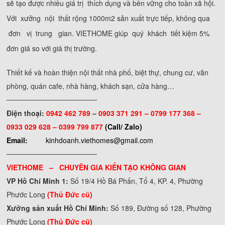
sẽ tạo được nhiều giá trị thích dụng và bền vững cho toàn xã hội.
Với xưởng nội thất rộng 1000m2 sản xuất trực tiếp, không qua
đơn vị trung gian. VIETHOME giúp quý khách tiết kiệm 5%
đơn giá so với giá thị trường.
Thiết kế và hoàn thiện nội thất nhà phố, biệt thự, chung cư, văn
phòng, quán cafe, nhà hàng, khách sạn, cửa hàng…
──────────────────
Điện thoại:
0942 462 789
–
0903 371 291 –
0799 177 368 –
0933 029 628 – 0399 799 877
(Call/ Zalo)
Email:
kinhdoanh.viethomes@gmail.com
──────────────────
VIETHOME – CHUYÊN GIA KIẾN TẠO KHÔNG GIAN
VP Hồ Chí Minh 1:
Số 19/4 Hồ Bá Phấn, Tổ 4, KP. 4, Phường
Phước Long
(Thủ Đức cũ)
Xưởng sản xuất Hồ Chí Minh:
Số 189, Đường số 128, Phường
Phước Long
(Thủ Đức cũ)