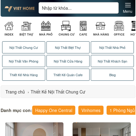
Menu
INDEX
BIỆT THỰ
NHÀ PHỐ
CHUNG CƯ
CAFE
NHÀ HÀNG
OFFICE
HO
Nội Thất Chung Cư
Nội Thất Biệt Thự
Nội Thất Nhà Phố
Nội Thất Văn Phòng
Nội Thất Cửa Hàng
Nội Thất Khách Sạn
Thiết Kế Nhà Hàng
Thiết Kế Quán Cafe
Blog
Trang chủ
›
Thiết Kế Nội Thất Chung Cư
Danh mục con:
Happy One Central
Vinhomes
1 Phòng Ngủ