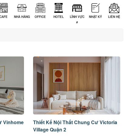
CAFE
NHÀ HÀNG
OFFICE
HOTEL
LĨNH VỰC
NHẬT KÝ
LIÊN HỆ
#
Cư Vinhome
Thiết Kế Nội Thất Chung Cư Victoria
Village Quận 2