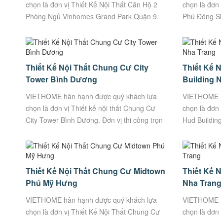
chọn là đơn vị Thiết Kế Nội Thất Căn Hộ 2
chọn là đơn 
Phòng Ngủ Vinhomes Grand Park Quận 9.
Phú Đông S
Đơn vị thi công trọn gói Uy Tín, Chất
thi công trọ
Lượng....
VietHome – 
Thiết Kế Nội Thất Chung Cư City
Thiết Kế 
Tower Bình Dương
Building 
VIETHOME hân hạnh được quý khách lựa
VIETHOME h
chọn là đơn vị Thiết kế nội thất Chung Cư
chọn là đơn
City Tower Bình Dương. Đơn vị thi công trọn
Hud Building
gói Uy Tín, Chất Lượng. VietHome – Xưởng
gói Uy Tín,
sản xuất...
sản xuất...
Thiết Kế Nội Thất Chung Cư Midtown
Thiết Kế 
Phú Mỹ Hưng
Nha Tran
VIETHOME hân hạnh được quý khách lựa
VIETHOME h
chọn là đơn vị Thiết Kế Nội Thất Chung Cư
chọn là đơn