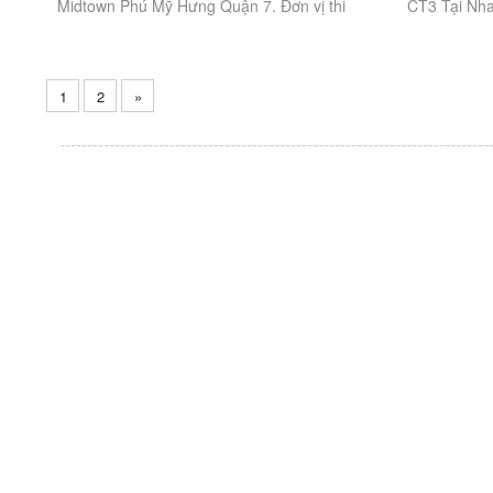
Midtown Phú Mỹ Hưng Quận 7. Đơn vị thi
CT3 Tại Nha 
công trọn gói Uy Tín, Chất Lượng. Thông
Uy Tín, Chất
tin...
Nội...
1
2
»