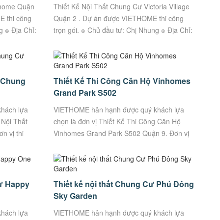
nhome Quận
Thiết Kế Nội Thất Chung Cư Victoria Village
 thi công
Quận 2 . Dự án được VIETHOME thi công
g ๏ Địa Chỉ:
trọn gói. ๏ Chủ đầu tư: Chị Nhung ๏ Địa Chỉ:
...
Số 266 Trương Văn Bang, Cát Lái, Hồ...
t Chung
Thiết Kế Thi Công Căn Hộ Vinhomes
Grand Park S502
hách lựa
VIETHOME hân hạnh được quý khách lựa
 Nội Thất
chọn là đơn vị Thiết Kế Thi Công Căn Hộ
n vị thi
Vinhomes Grand Park S502 Quận 9. Đơn vị
g. Thông
thi công trọn gói Uy Tín, Chất Lượng. Thông
tin...
Cư Happy
Thiết kế nội thất Chung Cư Phú Đông
Sky Garden
hách lựa
VIETHOME hân hạnh được quý khách lựa