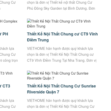
t Chung Cư
chọn là đơn vị Thiết kế nội thất Chung Cư
h
Phú Đông Sky Garden tại Bình Dương. Đơn
Uy Tín, Chất
vị thi công trọn gói Uy Tín, Chất Lượng.
VietHome –...
ư PH
Thiết Kế Nội Thất Chung cư CT9 Vĩnh
Điềm Trung
hách lựa
VIETHOME hân hạnh được quý khách lựa
t Chung Cư
chọn là đơn vị Thiết Kế Nội Thất Chung cư
i công trọn
CT9 Vĩnh Điềm Trung Tại Nha Trang. Đơn vị
me – Xưởng
thi công trọn gói Uy Tín, Chất Lượng.
Thông...
ư CT3
Thiết Kế Nội Thất Chung Cư Sunrise
g
Riverside Quận 7
hách lựa
VIETHOME hân hạnh được quý khách lựa
t Chung Cư
chọn là đơn vị Thiết Kế Nội Thất Chung Cư