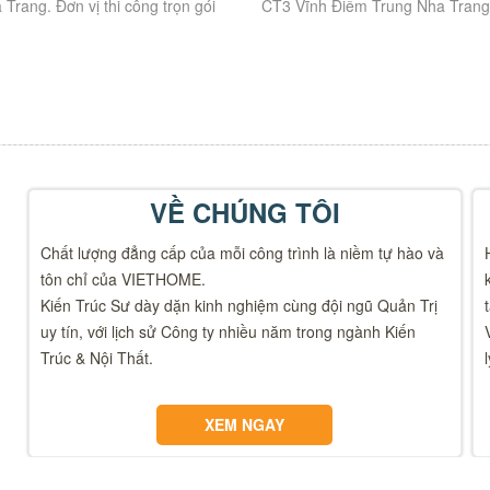
Trang. Đơn vị thi công trọn gói
CT3 Vĩnh Điềm Trung Nha Trang. 
 Lượng. Thông tin công trình:
công trọn gói Uy Tín, Chất Lượn
tin...
VỀ CHÚNG TÔI
Chất lượng đẳng cấp của mỗi công trình là niềm tự hào và
tôn chỉ của VIETHOME.
Kiến Trúc Sư dày dặn kinh nghiệm cùng đội ngũ Quản Trị
uy tín, với lịch sử Công ty nhiều năm trong ngành Kiến
Trúc & Nội Thất.
XEM NGAY