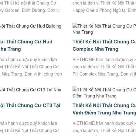
vị Thiết kế nội thất Chung Cư
chọn là đơn vị Thiết Kế Nội Thấ
ky Garden Bình Dương. Đơn vị
Happy One 2 Phòng Ngủ tại Bìn
n gói Uy Tín, Chất Lượng.
Dương . Đơn vị thi công trọn gói 
Xưởng...
Lượng. VietHome...
Nội Thất Chung Cư Hud
Thiết Kế Nội Thất Chung C
Nha Trang
Complex Nha Trang
ân hạnh được quý khách lựa
VIETHOME hân hạnh được quý k
 vị Thiết Kế Nội Thất Chung Cư
chọn là đơn vị Thiết Kế Nội Thấ
 Nha Trang. Đơn vị thi công trọn
PH Complex Nha Trang. Đơn vị th
 Chất Lượng. VietHome – Xưởng
gói Uy Tín, Chất Lượng. VietHo
sản xuất...
Nội Thất Chung Cư CT3 Tại
Thiết Kế Nội Thất Chung C
g
Vĩnh Điềm Trung Nha Tran
ân hạnh được quý khách lựa
VIETHOME hân hạnh được quý k
 vị Thiết Kế Nội Thất Chung Cư
chọn là đơn vị Thiết Kế Nội Thấ