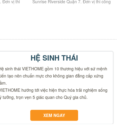
Đơn vị thi
Sunrise Riverside Quận 7. Đơn vị thi công
g. Thông
trọn gói Uy Tín, Chất Lượng. Thông tin công
trình:...
HỆ SINH THÁI
Hệ sinh thái VIETHOME gồm 10 thương hiệu với sứ mệnh
kiến tạo nên chuẩn mực cho không gian đẳng cấp xứng
tầm.
VIETHOME hướng tới việc hiện thực hóa trải nghiệm sống
lý tưởng, trọn vẹn 5 giác quan cho Quý gia chủ.
XEM NGAY