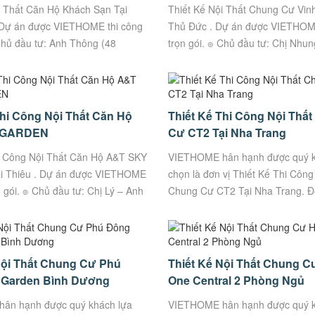
i Thất Căn Hộ Khách Sạn Tại
Thiết Kế Nội Thất Chung Cư Vi
 Dự án được VIETHOME thi công
Thủ Đức . Dự án được VIETHOME
 Chủ đầu tư: Anh Thông (48
trọn gói. ๏ Chủ đầu tư: Chị Nhun
a Chỉ: Căn B1-101 | B1-102
Thủ Đức, Hồ Chí Minh ๏ Thiết Kế
.
Thi Công Nội Thất Căn Hộ
Thiết Kế Thi Công Nội Thấ
 GARDEN
Cư CT2 Tại Nha Trang
i Công Nội Thất Căn Hộ A&T SKY
VIETHOME hân hạnh được quý k
 Thiêu . Dự án được VIETHOME
chọn là đơn vị Thiết Kế Thi Công
n gói. ๏ Chủ đầu tư: Chị Lý – Anh
Chung Cư CT2 Tại Nha Trang. Đơ
n: B25.05) ๏ Địa...
công trọn gói Uy Tín, Chất Lượn
tin...
Nội Thất Chung Cư Phú
Thiết Kế Nội Thất Chung 
 Garden Bình Dương
One Central 2 Phòng Ngủ
ân hạnh được quý khách lựa
VIETHOME hân hạnh được quý k