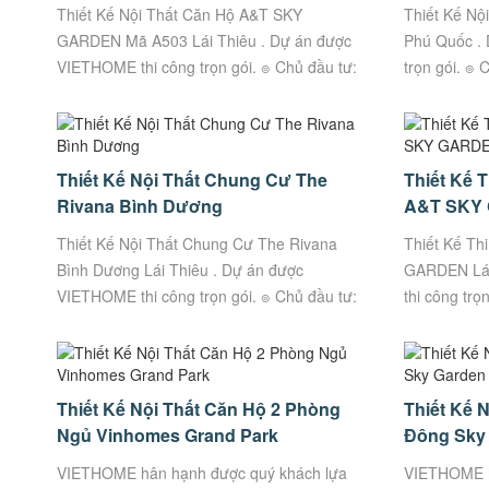
Thiết Kế Nội Thất Căn Hộ A&T SKY
Thiết Kế Nộ
GARDEN Mã A503 Lái Thiêu . Dự án được
Phú Quốc .
VIETHOME thi công trọn gói. ๏ Chủ đầu tư:
trọn gói. ๏
Chị Nga (Mã căn: A5.03) ๏ Địa Chỉ: Số
Phòng) ๏ Đị
54C...
WaterFront..
Thiết Kế Nội Thất Chung Cư The
Thiết Kế 
Rivana Bình Dương
A&T SKY
Thiết Kế Nội Thất Chung Cư The Rivana
Thiết Kế Th
Bình Dương Lái Thiêu . Dự án được
GARDEN Lái
VIETHOME thi công trọn gói. ๏ Chủ đầu tư:
thi công trọ
Chị Phượng ๏ Địa Chỉ: Lái Thiêu, Hồ Chí
Thân (Mã că
Minh ๏...
Thiết Kế Nội Thất Căn Hộ 2 Phòng
Thiết Kế 
Ngủ Vinhomes Grand Park
Đông Sky
VIETHOME hân hạnh được quý khách lựa
VIETHOME h