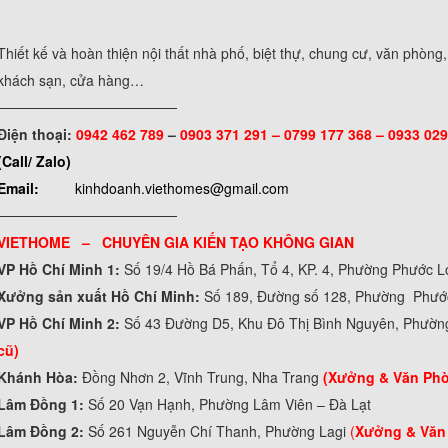
Thiết kế và hoàn thiện nội thất nhà phố, biệt thự, chung cư, văn phòng
khách sạn, cửa hàng…
──────────────────
Điện thoại:
0942 462 789
–
0903 371 291 –
0799 177 368 – 0933 029
(Call/ Zalo)
Email:
kinhdoanh.viethomes@gmail.com
──────────────────
VIETHOME – CHUYÊN GIA KIẾN TẠO KHÔNG GIAN
VP Hồ Chí Minh 1:
Số 19/4 Hồ Bá Phấn, Tổ 4, KP. 4, Phường Phước 
Xưởng sản xuất Hồ Chí Minh:
Số 189, Đường số 128, Phường Phư
VP Hồ Chí Minh 2:
Số 43 Đường D5, Khu Đô Thị Bình Nguyên, Phườn
cũ)
Khánh Hòa:
Đồng Nhơn 2, Vĩnh Trung, Nha Trang
(Xưởng & Văn Ph
Lâm Đồng 1:
Số 20 Vạn Hạnh, Phường Lâm Viên – Đà Lạt
Lâm Đồng 2:
Số 261 Nguyễn Chí Thanh, Phường Lagi
(
Xưởng & Văn