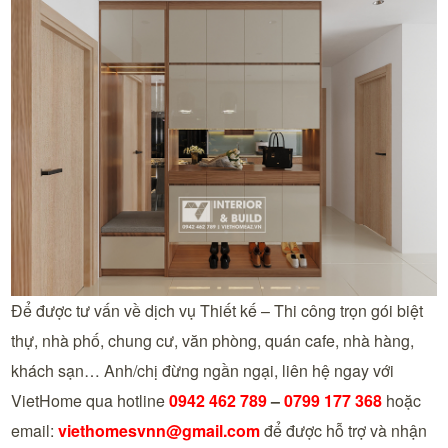
Để được tư vấn về dịch vụ Thiết kế – Thi công trọn gói biệt
thự, nhà phố, chung cư, văn phòng, quán cafe, nhà hàng,
khách sạn… Anh/chị đừng ngần ngại, liên hệ ngay với
VietHome qua hotline
0942 462 789
–
0799 177 368
hoặc
email:
viethomesvnn@gmail.com
để được hỗ trợ và nhận