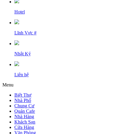
Hotel
Lĩnh Vực #
Nhật Ký
Liên hệ
Menu
Biệt Thự
Nhà Phố
Chung Cư
Quán Cafe
Nhà Hàng
Khách Sạn
Cửa Hàng
Văn Phòng