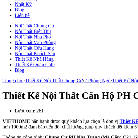
Nhật Ký
Blog
Liên hệ
Nội Thất Chung Cư
Nội Thất Biệt Thự
Nội Thất Nhà Phố
Nội Thất Văn Phòng
Nội Thất Cửa Hàng
Nội Thất Khách Sạn
Thiết Kế Nhà Hàng
Thiết Kế Quán Cafe
Blog
Trang chủ
›
Thiết Kế Nội Thất Chung Cư
›
2 Phòng Ngủ
›
Thiết Kế Nộ
Thiết Kế Nội Thất Căn Hộ PH 
Lượt xem:
261
VIETHOME
hân hạnh được quý khách lựa chọn là đơn vị
Thiết K
hơn 1000m2 đảm bảo tiến độ, chất lượng, giúp quý khách tiết kiệm 5% 
Thông tin công trình:
Chung Cư PH Nha Trang (Mã Căn: C21-12