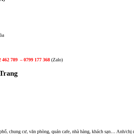
òa
2 462 789 –
0799 177 368
(Zalo)
 Trang
hà phố, chung cư, văn phòng, quán cafe, nhà hàng, khách sạn… Anh/chị