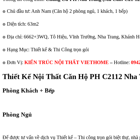
๏ Chủ đầu tư: Anh Nam (Căn hộ 2 phòng ngủ, 1 khách, 1 bếp)
๏ Diện tích: 63m2
๏ Địa chỉ: 6662+3WQ, Tô Hiệu, Vĩnh Trường, Nha Trang, Khánh H
๏ Hạng Mục: Thiết kế & Thi Công trọn gói
๏ Đơn Vị:
KIẾN TRÚC NỘI THẤT VIETHOME
–
Hotline:
094
Thiết Kế Nội Thất Căn Hộ PH C2112 Nha
Phòng Khách + Bếp
Phòng Ngủ
Để được tư vấn về dịch vụ Thiết kế – Thi công trọn gói biệt thự, n