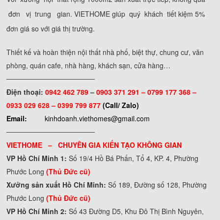
đơn vị trung gian. VIETHOME giúp quý khách tiết kiệm 5%
đơn giá so với giá thị trường.
Thiết kế và hoàn thiện nội thất nhà phố, biệt thự, chung cư, văn
phòng, quán cafe, nhà hàng, khách sạn, cửa hàng…
──────────────────
Điện thoại:
0942 462 789
–
0903 371 291 –
0799 177 368 –
0933 029 628 – 0399 799 877
(Call/ Zalo)
Email:
kinhdoanh.viethomes@gmail.com
──────────────────
VIETHOME – CHUYÊN GIA KIẾN TẠO KHÔNG GIAN
VP Hồ Chí Minh 1:
Số 19/4 Hồ Bá Phấn, Tổ 4, KP. 4, Phường
Phước Long
(Thủ Đức cũ)
Xưởng sản xuất Hồ Chí Minh:
Số 189, Đường số 128, Phường
Phước Long
(Thủ Đức cũ)
VP Hồ Chí Minh 2:
Số 43 Đường D5, Khu Đô Thị Bình Nguyên,