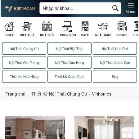
Menu
INDEX
BIỆT THỰ
NHÀ PHỐ
CHUNG CƯ
CAFE
NHÀ HÀNG
OFFICE
HO
Nội Thất Chung Cư
Nội Thất Biệt Thự
Nội Thất Nhà Phố
Nội Thất Văn Phòng
Nội Thất Cửa Hàng
Nội Thất Khách Sạn
Thiết Kế Nhà Hàng
Thiết Kế Quán Cafe
Blog
Trang chủ
›
Thiết Kế Nội Thất Chung Cư
›
Vinhomes