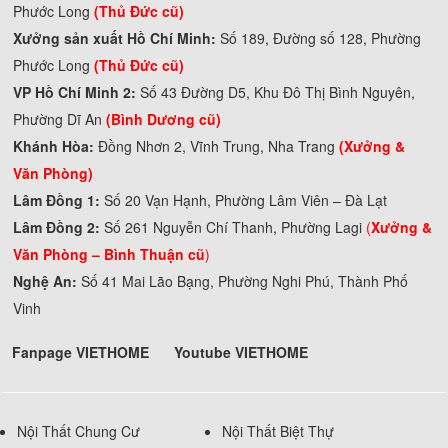
Phước Long
(Thủ Đức cũ)
Xưởng sản xuất Hồ Chí Minh:
Số 189, Đường số 128, Phường
Phước Long
(Thủ Đức cũ)
VP Hồ Chí Minh 2:
Số 43 Đường D5, Khu Đô Thị Bình Nguyên,
Phường Dĩ An
(Bình Dương cũ)
Khánh Hòa:
Đồng Nhơn 2, Vĩnh Trung, Nha Trang
(Xưởng &
Văn Phòng)
Lâm Đồng 1:
Số 20 Vạn Hạnh, Phường Lâm Viên – Đà Lạt
Lâm Đồng 2:
Số 261 Nguyễn Chí Thanh, Phường Lagi
(
Xưởng &
Văn Phòng –
Bình Thuận cũ
)
Nghệ An:
Số 41 Mai Lão Bạng, Phường Nghi Phú, Thành Phố
Vinh
Fanpage VIETHOME
Youtube VIETHOME
Nội Thất Chung Cư
Nội Thất Biệt Thự