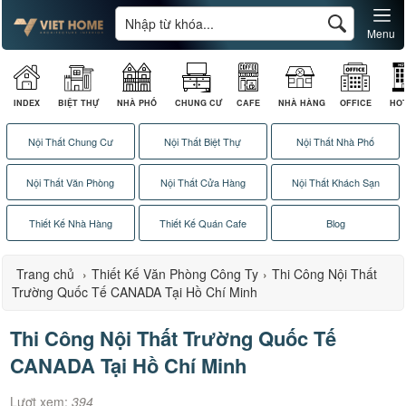
Menu
INDEX
BIỆT THỰ
NHÀ PHỐ
CHUNG CƯ
CAFE
NHÀ HÀNG
OFFICE
HO
Nội Thất Chung Cư
Nội Thất Biệt Thự
Nội Thất Nhà Phố
Nội Thất Văn Phòng
Nội Thất Cửa Hàng
Nội Thất Khách Sạn
Thiết Kế Nhà Hàng
Thiết Kế Quán Cafe
Blog
Trang chủ
›
Thiết Kế Văn Phòng Công Ty
›
Thi Công Nội Thất
Trường Quốc Tế CANADA Tại Hồ Chí Minh
Thi Công Nội Thất Trường Quốc Tế
CANADA Tại Hồ Chí Minh
Lượt xem:
394