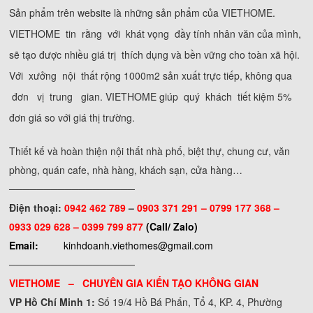
Sản phẩm trên website là những sản phẩm của VIETHOME.
VIETHOME tin rằng với khát vọng đầy tính nhân văn của mình,
sẽ tạo được nhiều giá trị thích dụng và bền vững cho toàn xã hội.
Với xưởng nội thất rộng 1000m2 sản xuất trực tiếp, không qua
đơn vị trung gian. VIETHOME giúp quý khách tiết kiệm 5%
đơn giá so với giá thị trường.
Thiết kế và hoàn thiện nội thất nhà phố, biệt thự, chung cư, văn
phòng, quán cafe, nhà hàng, khách sạn, cửa hàng…
──────────────────
Điện thoại:
0942 462 789
–
0903 371 291 –
0799 177 368 –
0933 029 628 – 0399 799 877
(Call/ Zalo)
Email:
kinhdoanh.viethomes@gmail.com
──────────────────
VIETHOME – CHUYÊN GIA KIẾN TẠO KHÔNG GIAN
VP Hồ Chí Minh 1:
Số 19/4 Hồ Bá Phấn, Tổ 4, KP. 4, Phường