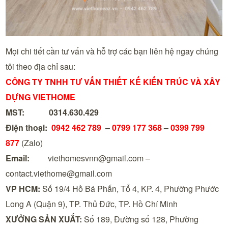
Mọi chi tiết cần tư vấn và hỗ trợ các bạn liên hệ ngay chúng
tôi theo địa chỉ sau:
CÔNG TY TNHH TƯ VẤN THIẾT KẾ KIẾN TRÚC VÀ XÂY
DỰNG VIETHOME
MST:
0314.630.429
Điện thoại:
0942 462 789
–
0799 177 368
–
0399 799
877
(Zalo)
Email:
viethomesvnn@gmail.com –
contact.viethome@gmail.com
VP HCM:
Số 19/4 Hồ Bá Phấn, Tổ 4, KP. 4, Phường Phước
Long A (Quận 9), TP. Thủ Đức, TP. Hồ Chí Minh
XƯỞNG SẢN XUẤT:
Số 189, Đường số 128, Phường