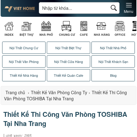
Menu
INDEX
BIỆT THỰ
NHÀ PHỐ
CHUNG CƯ
CAFE
NHÀ HÀNG
OFFICE
HO
Nội Thất Chung Cư
Nội Thất Biệt Thự
Nội Thất Nhà Phố
Nội Thất Văn Phòng
Nội Thất Cửa Hàng
Nội Thất Khách Sạn
Thiết Kế Nhà Hàng
Thiết Kế Quán Cafe
Blog
Trang chủ
›
Thiết Kế Văn Phòng Công Ty
›
Thiết Kế Thi Công
Văn Phòng TOSHIBA Tại Nha Trang
Thiết Kế Thi Công Văn Phòng TOSHIBA
Tại Nha Trang
Lượt xem:
285