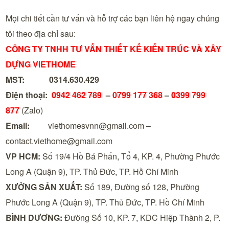
Mọi chi tiết cần tư vấn và hỗ trợ các bạn liên hệ ngay chúng
tôi theo địa chỉ sau:
CÔNG TY TNHH TƯ VẤN THIẾT KẾ KIẾN TRÚC VÀ XÂY
DỰNG VIETHOME
MST:
0314.630.429
Điện thoại:
0942 462 789
–
0799 177 368
–
0399 799
877
(Zalo)
Email:
viethomesvnn@gmail.com –
contact.viethome@gmail.com
VP HCM:
Số 19/4 Hồ Bá Phấn, Tổ 4, KP. 4, Phường Phước
Long A (Quận 9), TP. Thủ Đức, TP. Hồ Chí Minh
XƯỞNG SẢN XUẤT:
Số 189, Đường số 128, Phường
Phước Long A (Quận 9), TP. Thủ Đức, TP. Hồ Chí Minh
BÌNH DƯƠNG:
Đường Số 10, KP. 7, KDC Hiệp Thành 2, P.