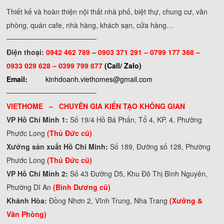
Thiết kế và hoàn thiện nội thất nhà phố, biệt thự, chung cư, văn
phòng, quán cafe, nhà hàng, khách sạn, cửa hàng…
──────────────────
Điện thoại:
0942 462 789
–
0903 371 291 –
0799 177 368 –
0933 029 628 – 0399 799 877
(Call/ Zalo)
Email:
kinhdoanh.viethomes@gmail.com
──────────────────
VIETHOME – CHUYÊN GIA KIẾN TẠO KHÔNG GIAN
VP Hồ Chí Minh 1:
Số 19/4 Hồ Bá Phấn, Tổ 4, KP. 4, Phường
Phước Long
(Thủ Đức cũ)
Xưởng sản xuất Hồ Chí Minh:
Số 189, Đường số 128, Phường
Phước Long
(Thủ Đức cũ)
VP Hồ Chí Minh 2:
Số 43 Đường D5, Khu Đô Thị Bình Nguyên,
Phường Dĩ An
(Bình Dương cũ)
Khánh Hòa:
Đồng Nhơn 2, Vĩnh Trung, Nha Trang
(Xưởng &
Văn Phòng)