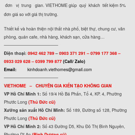
đơn vị trung gian. VIETHOME giúp quý khách tiết kiệm 5%
đơn giá so với giá thị trường.
Thiết kế và hoàn thiện nội thất nhà phố, biệt thự, chung cư, văn
phòng, quán cafe, nhà hàng, khách sạn, cửa hàng…
──────────────────
Điện thoại:
0942 462 789
–
0903 371 291 –
0799 177 368 –
0933 029 628 – 0399 799 877
(Call/ Zalo)
Email:
kinhdoanh.viethomes@gmail.com
──────────────────
VIETHOME – CHUYÊN GIA KIẾN TẠO KHÔNG GIAN
VP Hồ Chí Minh 1:
Số 19/4 Hồ Bá Phấn, Tổ 4, KP. 4, Phường
Phước Long
(Thủ Đức cũ)
Xưởng sản xuất Hồ Chí Minh:
Số 189, Đường số 128, Phường
Phước Long
(Thủ Đức cũ)
VP Hồ Chí Minh 2:
Số 43 Đường D5, Khu Đô Thị Bình Nguyên,
Phường Dĩ An
(Bình Dương cũ)