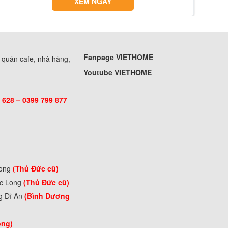
XEM NGAY
Fanpage VIETHOME
, quán cafe, nhà hàng,
Youtube VIETHOME
 628 – 0399 799 877
Long
(Thủ Đức cũ)
ớc Long
(Thủ Đức cũ)
g Dĩ An
(Bình Dương
òng)