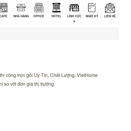
CAFE
NHÀ HÀNG
OFFICE
HOTEL
LĨNH VỰC
NHẬT KÝ
LIÊN HỆ
#
thi công trọn gói Uy Tín, Chất Lượng. VietHome
 so với đơn giá thị trường.