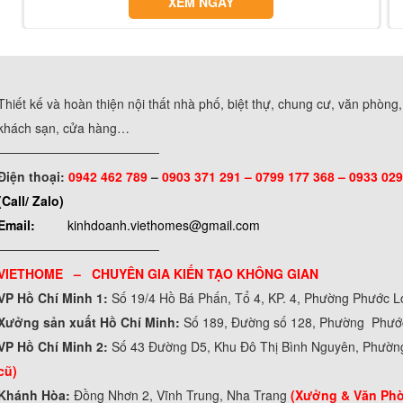
XEM NGAY
Thiết kế và hoàn thiện nội thất nhà phố, biệt thự, chung cư, văn phòng
khách sạn, cửa hàng…
──────────────────
Điện thoại:
0942 462 789
–
0903 371 291 –
0799 177 368 – 0933 029
(Call/ Zalo)
Email:
kinhdoanh.viethomes@gmail.com
──────────────────
VIETHOME – CHUYÊN GIA KIẾN TẠO KHÔNG GIAN
VP Hồ Chí Minh 1:
Số 19/4 Hồ Bá Phấn, Tổ 4, KP. 4, Phường Phước 
Xưởng sản xuất Hồ Chí Minh:
Số 189, Đường số 128, Phường Phư
VP Hồ Chí Minh 2:
Số 43 Đường D5, Khu Đô Thị Bình Nguyên, Phườn
cũ)
Khánh Hòa:
Đồng Nhơn 2, Vĩnh Trung, Nha Trang
(Xưởng & Văn Ph