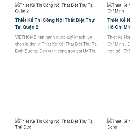
Thiết Kế Thi Công Nội Thất Biệt Thự
Thiết Kế N
Tại Quận 2
Hồ Chí Mi
VIETHOME hân hạnh được quý khách lựa
Thiết Kế Nộ
chọn là đơn vị Thiết Kế Nội Thất Biệt Thự Tại
Chí Minh . 
Bình Dương. Đơn vị thi công trọn gói Uy Tín,
trọn gói. Th
Chất Lượng. VietHome – Xưởng sản xuất
Anh Ân ๏ Địa
trực...