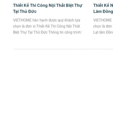
Thiết Kế Thi Công Nội Thất Biệt Thự
Thiết Kế N
Tại Thủ Đức
Lâm Đồn
VIETHOME hân hạnh được quý khách lựa
VIETHOME h
chọn là đơn vị Thiết Kế Thi Công Nội Thất
chọn là đơn 
Biệt Thự Tại Thủ Đức Thông tin công trình:
Lạt lâm Đồng
๏ Địa chỉ: TP. Thủ Đức ๏ Hạng Mục:...
Chất Lượng. 