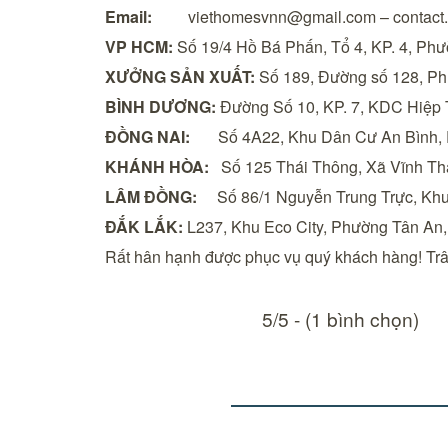
Email:
viethomesvnn@gmail.com – contact.
VP HCM:
Số 19/4 Hồ Bá Phấn, Tổ 4, KP. 4, Phư
XƯỞNG SẢN XUẤT:
Số 189, Đường số 128, Ph
BÌNH DƯƠNG:
Đường Số 10, KP. 7, KDC Hiệp 
ĐỒNG NAI:
Số 4A22, Khu Dân Cư An Bình, P
KHÁNH HÒA:
Số 125 Thái Thông, Xã Vĩnh Thá
LÂM ĐỒNG:
Số 86/1 Nguyễn Trung Trực, Khu
ĐẮK LẮK:
L237, Khu Eco City, Phường Tân An,
Rất hân hạnh được phục vụ quý khách hàng!
Trâ
5/5 - (1 bình chọn)