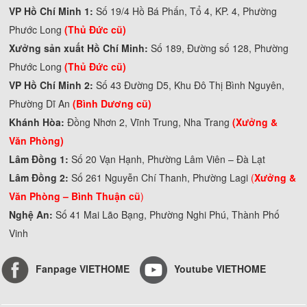
VP Hồ Chí Minh 1:
Số 19/4 Hồ Bá Phấn, Tổ 4, KP. 4, Phường
Phước Long
(Thủ Đức cũ)
Xưởng sản xuất Hồ Chí Minh:
Số 189, Đường số 128, Phường
Phước Long
(Thủ Đức cũ)
VP Hồ Chí Minh 2:
Số 43 Đường D5, Khu Đô Thị Bình Nguyên,
Phường Dĩ An
(Bình Dương cũ)
Khánh Hòa:
Đồng Nhơn 2, Vĩnh Trung, Nha Trang
(Xưởng &
Văn Phòng)
Lâm Đồng 1:
Số 20 Vạn Hạnh, Phường Lâm Viên – Đà Lạt
Lâm Đồng 2:
Số 261 Nguyễn Chí Thanh, Phường Lagi
(
Xưởng &
Văn Phòng –
Bình Thuận cũ
)
Nghệ An:
Số 41 Mai Lão Bạng, Phường Nghi Phú, Thành Phố
Vinh
Fanpage VIETHOME
Youtube VIETHOME