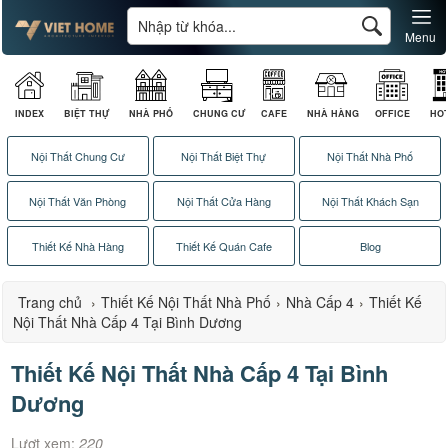
Menu
INDEX
BIỆT THỰ
NHÀ PHỐ
CHUNG CƯ
CAFE
NHÀ HÀNG
OFFICE
HO
Nội Thất Chung Cư
Nội Thất Biệt Thự
Nội Thất Nhà Phố
Nội Thất Văn Phòng
Nội Thất Cửa Hàng
Nội Thất Khách Sạn
Thiết Kế Nhà Hàng
Thiết Kế Quán Cafe
Blog
Trang chủ
›
Thiết Kế Nội Thất Nhà Phố
›
Nhà Cấp 4
›
Thiết Kế
Nội Thất Nhà Cấp 4 Tại Bình Dương
Thiết Kế Nội Thất Nhà Cấp 4 Tại Bình
Dương
Lượt xem:
220