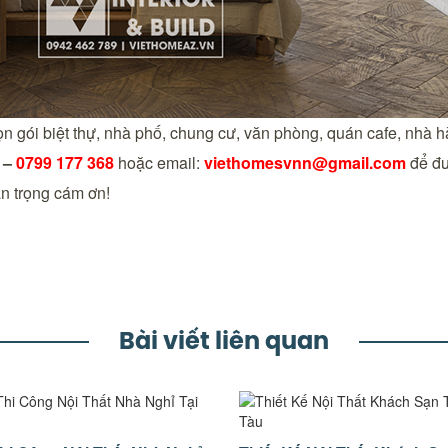
rọn gói biệt thự, nhà phố, chung cư, văn phòng, quán cafe, nhà
–
0799 177 368
hoặc email:
viethomesvnn@gmail.com
để đư
n trọng cám ơn!
Bài viết liên quan