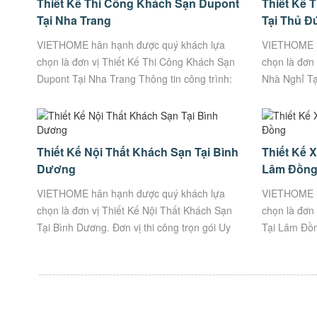
Thiết Kế Thi Công Khách Sạn Dupont
Thiết Kế 
Tại Nha Trang
Tại Thủ Đ
VIETHOME hân hạnh được quý khách lựa
VIETHOME h
chọn là đơn vị Thiết Kế Thi Công Khách Sạn
chọn là đơn 
Dupont Tại Nha Trang Thông tin công trình:
Nhà Nghỉ Tạ
Khách Sạn Dupont ๏ Địa chỉ: Số 107,
๏ Địa chỉ: H
Đường 23/10,...
Thiết Kế Nội Thất Khách Sạn Tại Bình
Thiết Kế 
Dương
Lâm Đồn
VIETHOME hân hạnh được quý khách lựa
VIETHOME h
chọn là đơn vị Thiết Kế Nội Thất Khách Sạn
chọn là đơn
Tại Bình Dương. Đơn vị thi công trọn gói Uy
Tại Lâm Đồng
Tín, Chất Lượng. Thông tin công trình: ๏
Tín, Chất Lư
Kiến...
KHÁCH...