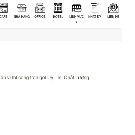
CAFE
NHÀ HÀNG
OFFICE
HOTEL
LĨNH VỰC
NHẬT KÝ
LIÊN HỆ
#
ơn vị thi công trọn gói Uy Tín, Chất Lượng.