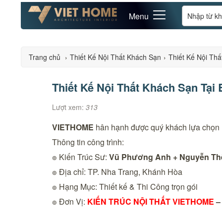
Menu
Trang chủ
›
Thiết Kế Nội Thất Khách Sạn
›
Thiết Kế Nội Thấ
Thiết Kế Nội Thất Khách Sạn Tại 
Lượt xem:
313
VIETHOME
hân hạnh được quý khách lựa chọn 
Thông tin công trình:
๏ Kiến Trúc Sư:
Vũ Phương Anh + Nguyễn T
๏ Địa chỉ: TP. Nha Trang, Khánh Hòa
๏ Hạng Mục: Thiết kế & Thi Công trọn gói
๏ Đơn Vị:
KIẾN TRÚC NỘI THẤT VIETHOME