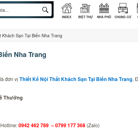
INDEX
BIỆT THỰ
NHÀ PHỐ
CHUNG CƯ
t Khách Sạn Tại Biển Nha Trang
Biển Nha Trang
là đơn vị
Thiết Kế Nội Thất Khách Sạn Tại Biển
Nha Trang
.
Đ
hế Thưởng
–
Hotline:
0942 462 789 –
0799 177 368
(Zalo)