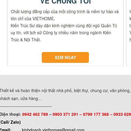
VỀ CHÚNG TÔI
Chất lượng đẳng cấp của mỗi công trình là niềm tự hào và
tôn chỉ của VIETHOME.
Kiến Trúc Sư dày dặn kinh nghiệm cùng đội ngũ Quản Trị
uy tín, với lịch sử Công ty nhiều năm trong ngành Kiến
Trúc & Nội Thất.
XEM NGAY
Thiết kế và hoàn thiện nội thất nhà phố, biệt thự, chung cư, văn phòng
khách sạn, cửa hàng…
──────────────────
Điện thoại:
0942 462 789
–
0903 371 291 –
0799 177 368 – 0933 029
(Call/ Zalo)
Email:
kinhdoanh.viethomes@gmail.com