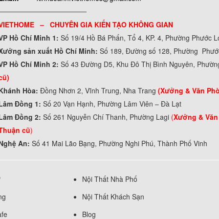
──────────────────
VIETHOME – CHUYÊN GIA KIẾN TẠO KHÔNG GIAN
VP Hồ Chí Minh 1:
Số 19/4 Hồ Bá Phấn, Tổ 4, KP. 4, Phường Phước 
Xưởng sản xuất Hồ Chí Minh:
Số 189, Đường số 128, Phường Phư
VP Hồ Chí Minh 2:
Số 43 Đường D5, Khu Đô Thị Bình Nguyên, Phườn
cũ)
Khánh Hòa:
Đồng Nhơn 2, Vĩnh Trung, Nha Trang
(Xưởng & Văn Ph
Lâm Đồng 1:
Số 20 Vạn Hạnh, Phường Lâm Viên – Đà Lạt
Lâm Đồng 2:
Số 261 Nguyễn Chí Thanh, Phường Lagi
(
Xưởng & Văn
Thuận cũ
)
Nghệ An:
Số 41 Mai Lão Bạng, Phường Nghi Phú, Thành Phố Vinh
ự
Nội Thất Nhà Phố
ng
Nội Thất Khách Sạn
afe
Blog