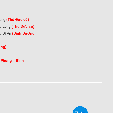
Long
(Thủ Đức cũ)
ớc Long
(Thủ Đức cũ)
g Dĩ An
(Bình Dương
òng)
 Phòng –
Bình