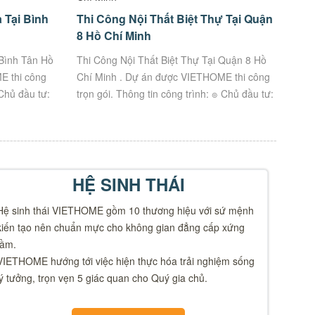
 Tại Bình
Thi Công Nội Thất Biệt Thự Tại Quận
8 Hồ Chí Minh
 Bình Tân Hồ
Thi Công Nội Thất Biệt Thự Tại Quận 8 Hồ
E thi công
Chí Minh . Dự án được VIETHOME thi công
 Chủ đầu tư:
trọn gói. Thông tin công trình: ๏ Chủ đầu tư:
Anh Ân ๏ Địa Chỉ: Số 45...
HỆ SINH THÁI
Hệ sinh thái VIETHOME gồm 10 thương hiệu với sứ mệnh
kiến tạo nên chuẩn mực cho không gian đẳng cấp xứng
tầm.
VIETHOME hướng tới việc hiện thực hóa trải nghiệm sống
lý tưởng, trọn vẹn 5 giác quan cho Quý gia chủ.