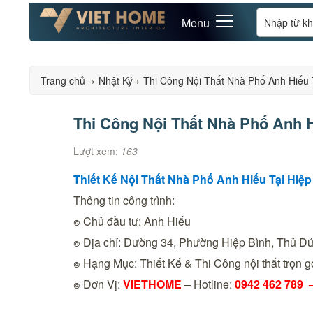
Menu
Trang chủ
›
Nhật Ký
›
Thi Công Nội Thất Nhà Phố Anh Hiếu 
Thi Công Nội Thất Nhà Phố Anh H
Lượt xem:
163
Thiết Kế Nội Thất Nhà Phố Anh Hiếu Tại Hiệ
Thông tin công trình:
๏ Chủ đầu tư: Anh Hiếu
๏ Địa chỉ: Đường 34, Phường Hiệp Bình, Thủ Đ
๏ Hạng Mục: Thiết Kế & Thi Công nội thất trọn gó
๏ Đơn Vị:
VIETHOME
–
Hotline:
0942 462 789 