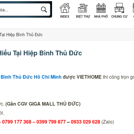
INDEX
BIỆT THỰ
NHÀ PHỐ
CHUNG CƯ
Tại Hiệp Bình Thủ Đức
iếu Tại Hiệp Bình Thủ Đức
p Bình Thủ Đức
Hồ Chí Minh
được VIETHOME
thi công trọn gó
ức.
(Gần CGV GIGA MALL THỦ ĐỨC)
i.
–
0799 177 368 – 0399 799 877
–
0933 029 628
(Zalo)