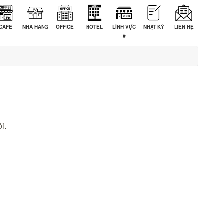
CAFE
NHÀ HÀNG
OFFICE
HOTEL
LĨNH VỰC
NHẬT KÝ
LIÊN HỆ
#
i.