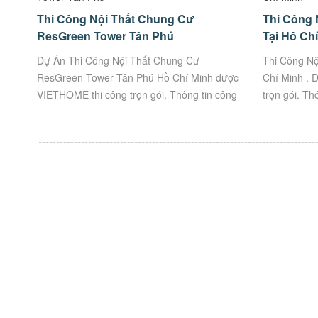
Thi Công Nội Thất Chung Cư
Thi Công 
ResGreen Tower Tân Phú
Tại Hồ Ch
Dự Án Thi Công Nội Thất Chung Cư
Thi Công Nộ
ResGreen Tower Tân Phú Hồ Chí Minh được
Chí Minh . 
VIETHOME thi công trọn gói. Thông tin công
trọn gói. T
trình: ๏ Chủ đầu tư: Chị Trang ๏ Địa chỉ:
QUỐC TẾ CA
7A...
23, Khu...