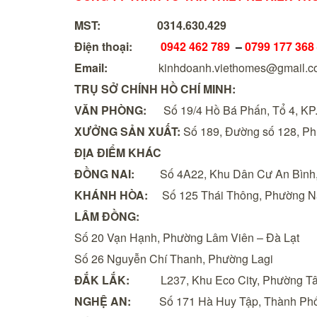
MST:
0314.630.429
Điện thoại:
0942 462 789
–
0799 177 368
Email:
kinhdoanh.viethomes@gmail.c
TRỤ SỞ CHÍNH HỒ CHÍ MINH:
VĂN PHÒNG:
Số 19/4 Hồ Bá Phấn, Tổ 4, KP.
XƯỞNG SẢN XUẤT:
Số 189, Đường số 128, Ph
ĐỊA ĐIỂM KHÁC
ĐỒNG NAI:
Số 4A22, Khu Dân Cư An Bình, P
KHÁNH HÒA:
Số 125 Thái Thông, Phường 
LÂM ĐỒNG:
Số 20 Vạn Hạnh, Phường Lâm Viên – Đà Lạt
Số 26 Nguyễn Chí Thanh, Phường Lagi
ĐẮK LẮK:
L237, Khu Eco City, Phường Tân 
NGHỆ AN:
Số 171 Hà Huy Tập, Thành Phố