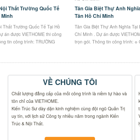
Nội Thất Trường Quốc Tế
Tân Gia Biệt Thự Anh Nghĩa
í Minh
Tân Hồ Chí Minh
i Thất Trường Quốc Tế Tại Hồ
Tân Gia Biệt Thự Anh Nghĩa Tại
Dự án được VIETHOME thi công
Chí Minh . Dự án được VIETHOM
hông tin công trình: TRƯỜNG
trọn gói. Thông tin công trình: ๏
NADA ๏ Địa chỉ: Số 07 Đ. Số
Anh Nghĩa ๏ Địa Chỉ: Số...
VỀ CHÚNG TÔI
Chất lượng đẳng cấp của mỗi công trình là niềm tự hào và
tôn chỉ của VIETHOME.
Kiến Trúc Sư dày dặn kinh nghiệm cùng đội ngũ Quản Trị
uy tín, với lịch sử Công ty nhiều năm trong ngành Kiến
Trúc & Nội Thất.