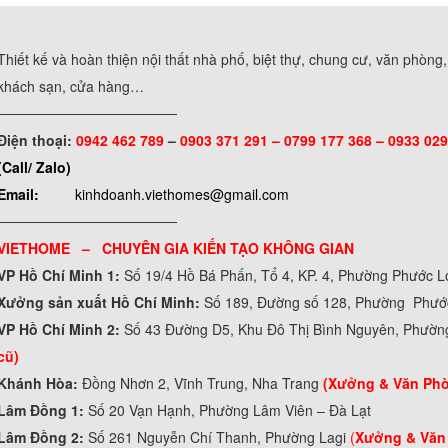
Thiết kế và hoàn thiện nội thất nhà phố, biệt thự, chung cư, văn phòng
khách sạn, cửa hàng…
──────────────────
Điện thoại:
0942 462 789
–
0903 371 291 –
0799 177 368 – 0933 029
(Call/ Zalo)
Email:
kinhdoanh.viethomes@gmail.com
──────────────────
VIETHOME – CHUYÊN GIA KIẾN TẠO KHÔNG GIAN
VP Hồ Chí Minh 1:
Số 19/4 Hồ Bá Phấn, Tổ 4, KP. 4, Phường Phước 
Xưởng sản xuất Hồ Chí Minh:
Số 189, Đường số 128, Phường Phư
VP Hồ Chí Minh 2:
Số 43 Đường D5, Khu Đô Thị Bình Nguyên, Phườn
cũ)
Khánh Hòa:
Đồng Nhơn 2, Vĩnh Trung, Nha Trang
(Xưởng & Văn Ph
Lâm Đồng 1:
Số 20 Vạn Hạnh, Phường Lâm Viên – Đà Lạt
Lâm Đồng 2:
Số 261 Nguyễn Chí Thanh, Phường Lagi
(
Xưởng & Văn