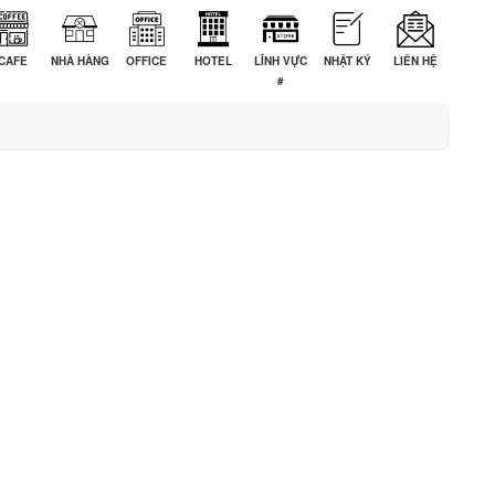
CAFE
NHÀ HÀNG
OFFICE
HOTEL
LĨNH VỰC
NHẬT KÝ
LIÊN HỆ
#