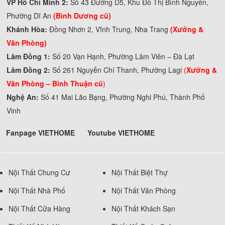
VP Hồ Chí Minh 2:
Số 43 Đường D5, Khu Đô Thị Bình Nguyên,
Phường Dĩ An
(Bình Dương cũ)
Khánh Hòa:
Đồng Nhơn 2, Vĩnh Trung, Nha Trang
(Xưởng &
Văn Phòng)
Lâm Đồng 1:
Số 20 Vạn Hạnh, Phường Lâm Viên – Đà Lạt
Lâm Đồng 2:
Số 261 Nguyễn Chí Thanh, Phường Lagi
(
Xưởng &
Văn Phòng –
Bình Thuận cũ
)
Nghệ An:
Số 41 Mai Lão Bạng, Phường Nghi Phú, Thành Phố
Vinh
Fanpage VIETHOME
Youtube VIETHOME
Nội Thất Chung Cư
Nội Thất Biệt Thự
Nội Thất Nhà Phố
Nội Thất Văn Phòng
Nội Thất Cửa Hàng
Nội Thất Khách Sạn