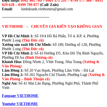
Điện thoại:
0942 462 789
–
0903 371 291 –
0799 177 368 – 0933
029 628 – 0399 799 877
(Call/ Zalo)
Email:
kinhdoanh.viethomes@gmail.com
──────────────────
VIETHOME – CHUYÊN GIA KIẾN TẠO KHÔNG GIAN
VP Hồ Chí Minh 1:
Số 19/4 Hồ Bá Phấn, Tổ 4, KP. 4, Phường
Phước Long
(Thủ Đức cũ)
Xưởng sản xuất Hồ Chí Minh:
Số 189, Đường số 128, Phường
Phước Long
(Thủ Đức cũ)
VP Hồ Chí Minh 2:
Số 43 Đường D5, Khu Đô Thị Bình Nguyên,
Phường Dĩ An
(Bình Dương cũ)
Khánh Hòa:
Đồng Nhơn 2, Vĩnh Trung, Nha Trang
(Xưởng &
Văn Phòng)
Lâm Đồng 1:
Số 20 Vạn Hạnh, Phường Lâm Viên – Đà Lạt
Lâm Đồng 2:
Số 261 Nguyễn Chí Thanh, Phường Lagi
(
Xưởng &
Văn Phòng –
Bình Thuận cũ
)
Nghệ An:
Số 41 Mai Lão Bạng, Phường Nghi Phú, Thành Phố
Vinh
Fanpage VIETHOME
Youtube VIETHOME