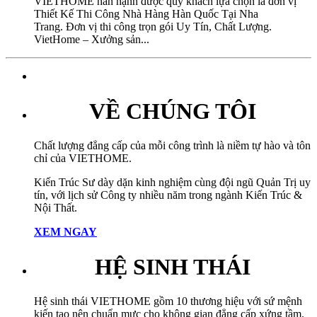
VIETHOME hân hạnh được quý khách lựa chọn là đơn vị
Thiết Kế Thi Công Nhà Hàng Hàn Quốc Tại Nha
Trang. Đơn vị thi công trọn gói Uy Tín, Chất Lượng.
VietHome – Xưởng sản...
VỀ CHÚNG TÔI
Chất lượng đẳng cấp của mỗi công trình là niềm tự hào và tôn
chỉ của VIETHOME.
Kiến Trúc Sư dày dặn kinh nghiệm cùng đội ngũ Quản Trị uy
tín, với lịch sử Công ty nhiều năm trong ngành Kiến Trúc &
Nội Thất.
XEM NGAY
HỆ SINH THÁI
Hệ sinh thái VIETHOME gồm 10 thương hiệu với sứ mệnh
kiến tạo nên chuẩn mực cho không gian đẳng cấp xứng tầm.