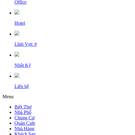
Office
Hotel
Lĩnh Vực #
Nhật Ký
Liên hệ
Menu
Biệt Thự
Nhà Phố
Chung Cư
Quán Cafe
Nhà Hàng
Khách Sạn