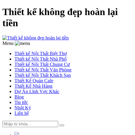
Thiết kế không đẹp hoàn lại
tiền
Menu
Thiết kế Nội Thất Biệt Thự
Thiết kế Nội Thất Nhà Phố
Thiết kế Nội Thất Chung Cư
Thiết kế Nội Thất Văn Phòng
Thiết kế Nội Thất Khách Sạn
Thiết Kế Quán Cafe
Thiết Kế Nhà Hàng
Dự Án Lĩnh Vực Khác
Blog
Tin tức
Nhật Ký
Liên hệ