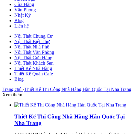
Cửa Hàng
Văn Phòng
Nhật Ký
Blog
Liên hệ
Nội Thất Chung Cư
Nội Thất Biệt Thự
Nội Thất Nhà Phố
Nội Thất Văn Phòng
Nội Thất Cửa Hàng
Nội Thất Khách Sạn
Thiết Kế Nhà Hàng
Thiết Kế Quán Cafe
Blog
Trang chủ
›
Thiết Kế Thi Công Nhà Hàng Hàn Quốc Tại Nha Trang
Xem thêm ...
Thiết Kế Thi Công Nhà Hàng Hàn Quốc Tại
Nha Trang