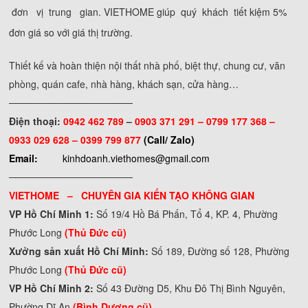
đơn vị trung gian. VIETHOME giúp quý khách tiết kiệm 5%
đơn giá so với giá thị trường.
Thiết kế và hoàn thiện nội thất nhà phố, biệt thự, chung cư, văn
phòng, quán cafe, nhà hàng, khách sạn, cửa hàng…
──────────────────
Điện thoại:
0942 462 789
–
0903 371 291 –
0799 177 368 –
0933 029 628 – 0399 799 877
(Call/ Zalo)
Email:
kinhdoanh.viethomes@gmail.com
──────────────────
VIETHOME – CHUYÊN GIA KIẾN TẠO KHÔNG GIAN
VP Hồ Chí Minh 1:
Số 19/4 Hồ Bá Phấn, Tổ 4, KP. 4, Phường
Phước Long
(Thủ Đức cũ)
Xưởng sản xuất Hồ Chí Minh:
Số 189, Đường số 128, Phường
Phước Long
(Thủ Đức cũ)
VP Hồ Chí Minh 2:
Số 43 Đường D5, Khu Đô Thị Bình Nguyên,
Phường Dĩ An
(Bình Dương cũ)