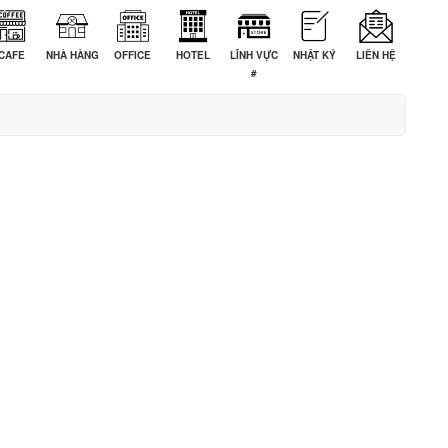
CAFE
NHÀ HÀNG
OFFICE
HOTEL
LĨNH VỰC
NHẬT KÝ
LIÊN HỆ
#