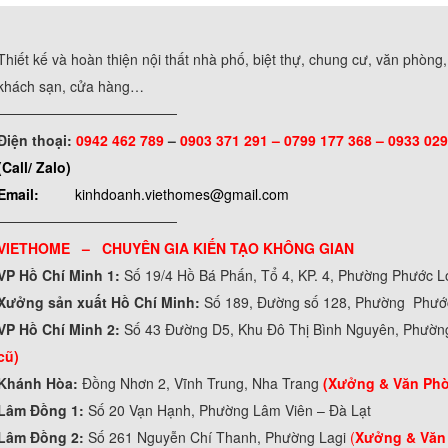
Thiết kế và hoàn thiện nội thất nhà phố, biệt thự, chung cư, văn phòng
khách sạn, cửa hàng…
──────────────────
Điện thoại:
0942 462 789
–
0903 371 291 –
0799 177 368 – 0933 029
(Call/ Zalo)
Email:
kinhdoanh.viethomes@gmail.com
──────────────────
VIETHOME – CHUYÊN GIA KIẾN TẠO KHÔNG GIAN
VP Hồ Chí Minh 1:
Số 19/4 Hồ Bá Phấn, Tổ 4, KP. 4, Phường Phước 
Xưởng sản xuất Hồ Chí Minh:
Số 189, Đường số 128, Phường Phư
VP Hồ Chí Minh 2:
Số 43 Đường D5, Khu Đô Thị Bình Nguyên, Phườn
cũ)
Khánh Hòa:
Đồng Nhơn 2, Vĩnh Trung, Nha Trang
(Xưởng & Văn Ph
Lâm Đồng 1:
Số 20 Vạn Hạnh, Phường Lâm Viên – Đà Lạt
Lâm Đồng 2:
Số 261 Nguyễn Chí Thanh, Phường Lagi
(
Xưởng & Văn