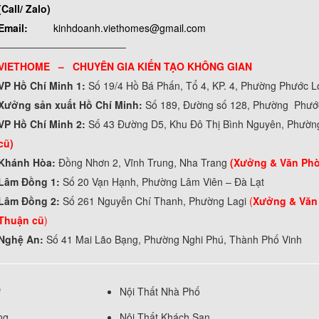
(Call/ Zalo)
Email:
kinhdoanh.viethomes@gmail.com
──────────────────
VIETHOME – CHUYÊN GIA KIẾN TẠO KHÔNG GIAN
VP Hồ Chí Minh 1:
Số 19/4 Hồ Bá Phấn, Tổ 4, KP. 4, Phường Phước 
Xưởng sản xuất Hồ Chí Minh:
Số 189, Đường số 128, Phường Phư
VP Hồ Chí Minh 2:
Số 43 Đường D5, Khu Đô Thị Bình Nguyên, Phườn
cũ)
Khánh Hòa:
Đồng Nhơn 2, Vĩnh Trung, Nha Trang
(Xưởng & Văn Ph
Lâm Đồng 1:
Số 20 Vạn Hạnh, Phường Lâm Viên – Đà Lạt
Lâm Đồng 2:
Số 261 Nguyễn Chí Thanh, Phường Lagi
(
Xưởng & Văn
Thuận cũ
)
Nghệ An:
Số 41 Mai Lão Bạng, Phường Nghi Phú, Thành Phố Vinh
ự
Nội Thất Nhà Phố
ng
Nội Thất Khách Sạn