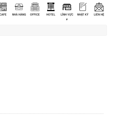
CAFE
NHÀ HÀNG
OFFICE
HOTEL
LĨNH VỰC
NHẬT KÝ
LIÊN HỆ
#