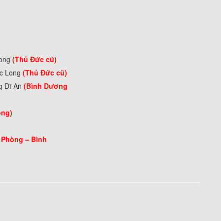
Long
(Thủ Đức cũ)
ớc Long
(Thủ Đức cũ)
g Dĩ An
(Bình Dương
òng)
 Phòng –
Bình