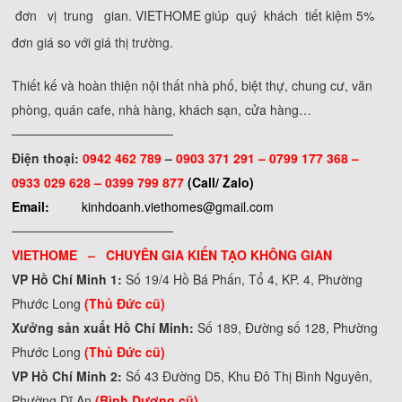
đơn vị trung gian. VIETHOME giúp quý khách tiết kiệm 5%
đơn giá so với giá thị trường.
Thiết kế và hoàn thiện nội thất nhà phố, biệt thự, chung cư, văn
phòng, quán cafe, nhà hàng, khách sạn, cửa hàng…
──────────────────
Điện thoại:
0942 462 789
–
0903 371 291 –
0799 177 368 –
0933 029 628 – 0399 799 877
(Call/ Zalo)
Email:
kinhdoanh.viethomes@gmail.com
──────────────────
VIETHOME – CHUYÊN GIA KIẾN TẠO KHÔNG GIAN
VP Hồ Chí Minh 1:
Số 19/4 Hồ Bá Phấn, Tổ 4, KP. 4, Phường
Phước Long
(Thủ Đức cũ)
Xưởng sản xuất Hồ Chí Minh:
Số 189, Đường số 128, Phường
Phước Long
(Thủ Đức cũ)
VP Hồ Chí Minh 2:
Số 43 Đường D5, Khu Đô Thị Bình Nguyên,
Phường Dĩ An
(Bình Dương cũ)