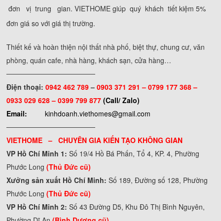
đơn vị trung gian. VIETHOME giúp quý khách tiết kiệm 5%
đơn giá so với giá thị trường.
Thiết kế và hoàn thiện nội thất nhà phố, biệt thự, chung cư, văn
phòng, quán cafe, nhà hàng, khách sạn, cửa hàng…
──────────────────
Điện thoại:
0942 462 789
–
0903 371 291 –
0799 177 368 –
0933 029 628 – 0399 799 877
(Call/ Zalo)
Email:
kinhdoanh.viethomes@gmail.com
──────────────────
VIETHOME – CHUYÊN GIA KIẾN TẠO KHÔNG GIAN
VP Hồ Chí Minh 1:
Số 19/4 Hồ Bá Phấn, Tổ 4, KP. 4, Phường
Phước Long
(Thủ Đức cũ)
Xưởng sản xuất Hồ Chí Minh:
Số 189, Đường số 128, Phường
Phước Long
(Thủ Đức cũ)
VP Hồ Chí Minh 2:
Số 43 Đường D5, Khu Đô Thị Bình Nguyên,
Phường Dĩ An
(Bình Dương cũ)