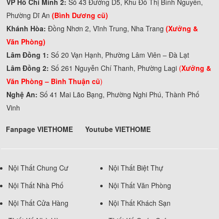
VP Hồ Chí Minh 2:
Số 43 Đường D5, Khu Đô Thị Bình Nguyên,
Phường Dĩ An
(Bình Dương cũ)
Khánh Hòa:
Đồng Nhơn 2, Vĩnh Trung, Nha Trang
(Xưởng &
Văn Phòng)
Lâm Đồng 1:
Số 20 Vạn Hạnh, Phường Lâm Viên – Đà Lạt
Lâm Đồng 2:
Số 261 Nguyễn Chí Thanh, Phường Lagi
(
Xưởng &
Văn Phòng –
Bình Thuận cũ
)
Nghệ An:
Số 41 Mai Lão Bạng, Phường Nghi Phú, Thành Phố
Vinh
Fanpage VIETHOME
Youtube VIETHOME
Nội Thất Chung Cư
Nội Thất Biệt Thự
Nội Thất Nhà Phố
Nội Thất Văn Phòng
Nội Thất Cửa Hàng
Nội Thất Khách Sạn