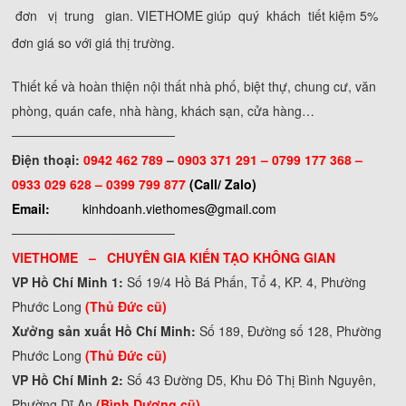
đơn vị trung gian. VIETHOME giúp quý khách tiết kiệm 5%
đơn giá so với giá thị trường.
Thiết kế và hoàn thiện nội thất nhà phố, biệt thự, chung cư, văn
phòng, quán cafe, nhà hàng, khách sạn, cửa hàng…
──────────────────
Điện thoại:
0942 462 789
–
0903 371 291 –
0799 177 368 –
0933 029 628 – 0399 799 877
(Call/ Zalo)
Email:
kinhdoanh.viethomes@gmail.com
──────────────────
VIETHOME – CHUYÊN GIA KIẾN TẠO KHÔNG GIAN
VP Hồ Chí Minh 1:
Số 19/4 Hồ Bá Phấn, Tổ 4, KP. 4, Phường
Phước Long
(Thủ Đức cũ)
Xưởng sản xuất Hồ Chí Minh:
Số 189, Đường số 128, Phường
Phước Long
(Thủ Đức cũ)
VP Hồ Chí Minh 2:
Số 43 Đường D5, Khu Đô Thị Bình Nguyên,
Phường Dĩ An
(Bình Dương cũ)