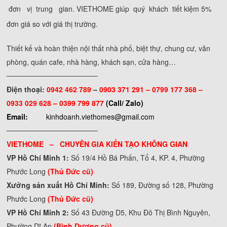
đơn vị trung gian. VIETHOME giúp quý khách tiết kiệm 5%
đơn giá so với giá thị trường.
Thiết kế và hoàn thiện nội thất nhà phố, biệt thự, chung cư, văn
phòng, quán cafe, nhà hàng, khách sạn, cửa hàng…
──────────────────
Điện thoại:
0942 462 789
–
0903 371 291 –
0799 177 368 –
0933 029 628 – 0399 799 877
(Call/ Zalo)
Email:
kinhdoanh.viethomes@gmail.com
──────────────────
VIETHOME – CHUYÊN GIA KIẾN TẠO KHÔNG GIAN
VP Hồ Chí Minh 1:
Số 19/4 Hồ Bá Phấn, Tổ 4, KP. 4, Phường
Phước Long
(Thủ Đức cũ)
Xưởng sản xuất Hồ Chí Minh:
Số 189, Đường số 128, Phường
Phước Long
(Thủ Đức cũ)
VP Hồ Chí Minh 2:
Số 43 Đường D5, Khu Đô Thị Bình Nguyên,
Phường Dĩ An
(Bình Dương cũ)