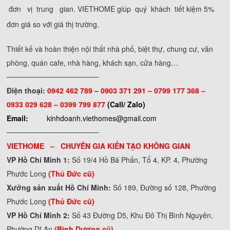
đơn vị trung gian. VIETHOME giúp quý khách tiết kiệm 5%
đơn giá so với giá thị trường.
Thiết kế và hoàn thiện nội thất nhà phố, biệt thự, chung cư, văn
phòng, quán cafe, nhà hàng, khách sạn, cửa hàng…
──────────────────
Điện thoại:
0942 462 789
–
0903 371 291 –
0799 177 368 –
0933 029 628 – 0399 799 877
(Call/ Zalo)
Email:
kinhdoanh.viethomes@gmail.com
──────────────────
VIETHOME – CHUYÊN GIA KIẾN TẠO KHÔNG GIAN
VP Hồ Chí Minh 1:
Số 19/4 Hồ Bá Phấn, Tổ 4, KP. 4, Phường
Phước Long
(Thủ Đức cũ)
Xưởng sản xuất Hồ Chí Minh:
Số 189, Đường số 128, Phường
Phước Long
(Thủ Đức cũ)
VP Hồ Chí Minh 2:
Số 43 Đường D5, Khu Đô Thị Bình Nguyên,
Phường Dĩ An
(Bình Dương cũ)