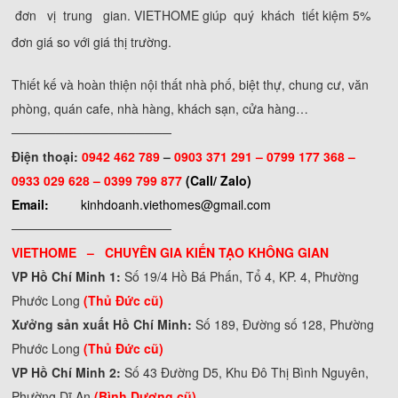
đơn vị trung gian. VIETHOME giúp quý khách tiết kiệm 5%
đơn giá so với giá thị trường.
Thiết kế và hoàn thiện nội thất nhà phố, biệt thự, chung cư, văn
phòng, quán cafe, nhà hàng, khách sạn, cửa hàng…
──────────────────
Điện thoại:
0942 462 789
–
0903 371 291 –
0799 177 368 –
0933 029 628 – 0399 799 877
(Call/ Zalo)
Email:
kinhdoanh.viethomes@gmail.com
──────────────────
VIETHOME – CHUYÊN GIA KIẾN TẠO KHÔNG GIAN
VP Hồ Chí Minh 1:
Số 19/4 Hồ Bá Phấn, Tổ 4, KP. 4, Phường
Phước Long
(Thủ Đức cũ)
Xưởng sản xuất Hồ Chí Minh:
Số 189, Đường số 128, Phường
Phước Long
(Thủ Đức cũ)
VP Hồ Chí Minh 2:
Số 43 Đường D5, Khu Đô Thị Bình Nguyên,
Phường Dĩ An
(Bình Dương cũ)