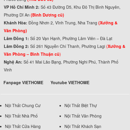
VP Hồ Chí Minh 2:
Số 43 Đường D5, Khu Đô Thị Bình Nguyên,
Phường Dĩ An
(Bình Dương cũ)
Khánh Hòa:
Đồng Nhơn 2, Vĩnh Trung, Nha Trang
(Xưởng &
Văn Phòng)
Lâm Đồng 1:
Số 20 Vạn Hạnh, Phường Lâm Viên – Đà Lạt
Lâm Đồng 2:
Số 261 Nguyễn Chí Thanh, Phường Lagi
(
Xưởng &
Văn Phòng –
Bình Thuận cũ
)
Nghệ An:
Số 41 Mai Lão Bạng, Phường Nghi Phú, Thành Phố
Vinh
Fanpage VIETHOME
Youtube VIETHOME
Nội Thất Chung Cư
Nội Thất Biệt Thự
Nội Thất Nhà Phố
Nội Thất Văn Phòng
Nội Thất Cửa Hàng
Nội Thất Khách Sạn