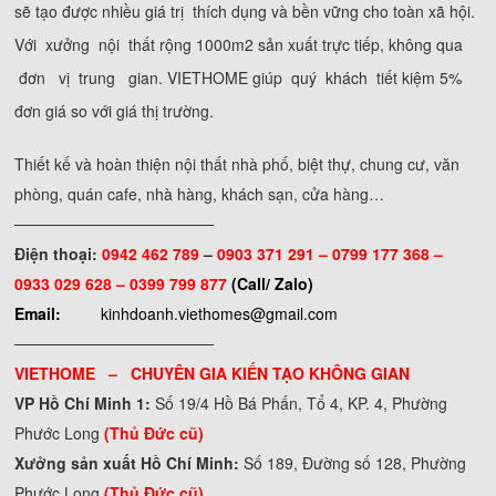
sẽ tạo được nhiều giá trị thích dụng và bền vững cho toàn xã hội.
Với xưởng nội thất rộng 1000m2 sản xuất trực tiếp, không qua
đơn vị trung gian. VIETHOME giúp quý khách tiết kiệm 5%
đơn giá so với giá thị trường.
Thiết kế và hoàn thiện nội thất nhà phố, biệt thự, chung cư, văn
phòng, quán cafe, nhà hàng, khách sạn, cửa hàng…
──────────────────
Điện thoại:
0942 462 789
–
0903 371 291 –
0799 177 368 –
0933 029 628 – 0399 799 877
(Call/ Zalo)
Email:
kinhdoanh.viethomes@gmail.com
──────────────────
VIETHOME – CHUYÊN GIA KIẾN TẠO KHÔNG GIAN
VP Hồ Chí Minh 1:
Số 19/4 Hồ Bá Phấn, Tổ 4, KP. 4, Phường
Phước Long
(Thủ Đức cũ)
Xưởng sản xuất Hồ Chí Minh:
Số 189, Đường số 128, Phường
Phước Long
(Thủ Đức cũ)