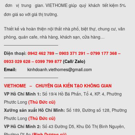
đơn vị trung gian. VIETHOME giúp quý khách tiết kiệm 5%
đơn giá so với giá thị trường.
Thiết kế và hoàn thiện nội thất nhà phố, biệt thự, chung cư, văn
phòng, quán cafe, nhà hàng, khách sạn, cửa hàng…
──────────────────
Điện thoại:
0942 462 789
–
0903 371 291 –
0799 177 368 –
0933 029 628 – 0399 799 877
(Call/ Zalo)
Email:
kinhdoanh.viethomes@gmail.com
──────────────────
VIETHOME – CHUYÊN GIA KIẾN TẠO KHÔNG GIAN
VP Hồ Chí Minh 1:
Số 19/4 Hồ Bá Phấn, Tổ 4, KP. 4, Phường
Phước Long
(Thủ Đức cũ)
Xưởng sản xuất Hồ Chí Minh:
Số 189, Đường số 128, Phường
Phước Long
(Thủ Đức cũ)
VP Hồ Chí Minh 2:
Số 43 Đường D5, Khu Đô Thị Bình Nguyên,
Phường Dĩ An
(Bình Dương cũ)