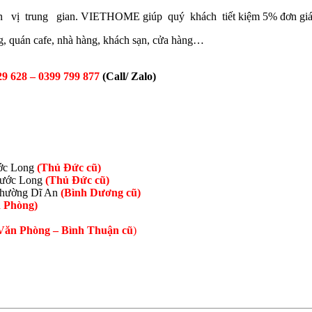
n vị trung gian. VIETHOME giúp quý khách tiết kiệm 5% đơn giá so
òng, quán cafe, nhà hàng, khách sạn, cửa hàng…
29 628 – 0399 799 877
(Call/ Zalo)
ước Long
(Thủ Đức cũ)
hước Long
(Thủ Đức cũ)
Phường Dĩ An
(Bình Dương cũ)
 Phòng)
Văn Phòng –
Bình Thuận cũ
)