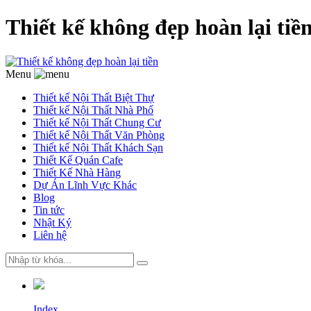
Thiết kế không đẹp hoàn lại tiề
Menu
Thiết kế Nội Thất Biệt Thự
Thiết kế Nội Thất Nhà Phố
Thiết kế Nội Thất Chung Cư
Thiết kế Nội Thất Văn Phòng
Thiết kế Nội Thất Khách Sạn
Thiết Kế Quán Cafe
Thiết Kế Nhà Hàng
Dự Án Lĩnh Vực Khác
Blog
Tin tức
Nhật Ký
Liên hệ
Index