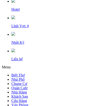
Hotel
Lĩnh Vực #
Nhật Ký
Liên hệ
Menu
Biệt Thự
Nhà Phố
Chung Cư
Quán Cafe
Nhà Hàng
Khách Sạn
Cửa Hàng
Văn Phòng