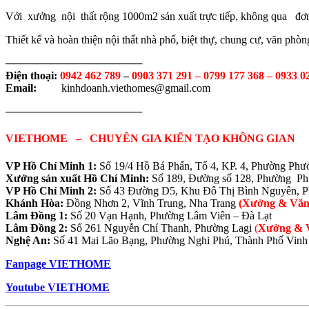
Với xưởng nội thất rộng 1000m2 sản xuất trực tiếp, không qua đơ
Thiết kế và hoàn thiện nội thất nhà phố, biệt thự, chung cư, văn ph
──────────────────
Điện thoại:
0942 462 789
–
0903 371 291 –
0799 177 368 – 0933 0
Email:
kinhdoanh.viethomes@gmail.com
──────────────────
VIETHOME – CHUYÊN GIA KIẾN TẠO KHÔNG GIAN
VP Hồ Chí Minh 1:
Số 19/4 Hồ Bá Phấn, Tổ 4, KP. 4, Phường Ph
Xưởng sản xuất Hồ Chí Minh:
Số 189, Đường số 128, Phường P
VP Hồ Chí Minh 2:
Số 43 Đường D5, Khu Đô Thị Bình Nguyên, 
Khánh Hòa:
Đồng Nhơn 2, Vĩnh Trung, Nha Trang
(Xưởng & Văn
Lâm Đồng 1:
Số 20 Vạn Hạnh, Phường Lâm Viên – Đà Lạt
Lâm Đồng 2:
Số 261 Nguyễn Chí Thanh, Phường Lagi
(
Xưởng & 
Nghệ An:
Số 41 Mai Lão Bạng, Phường Nghi Phú, Thành Phố Vinh
Fanpage VIETHOME
Youtube VIETHOME