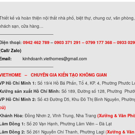
Thiết kế và hoàn thiện nội thất nhà phố, biệt thự, chung cư, văn phòng
khách sạn, cửa hàng…
──────────────────
Điện thoại:
0942 462 789
–
0903 371 291 –
0799 177 368 – 0933 029
(Call/ Zalo)
Email:
kinhdoanh.viethomes@gmail.com
──────────────────
VIETHOME – CHUYÊN GIA KIẾN TẠO KHÔNG GIAN
VP Hồ Chí Minh 1:
Số 19/4 Hồ Bá Phấn, Tổ 4, KP. 4, Phường Phước 
Xưởng sản xuất Hồ Chí Minh:
Số 189, Đường số 128, Phường Phư
VP Hồ Chí Minh 2:
Số 43 Đường D5, Khu Đô Thị Bình Nguyên, Phườn
cũ)
Khánh Hòa:
Đồng Nhơn 2, Vĩnh Trung, Nha Trang
(Xưởng & Văn Ph
Lâm Đồng 1:
Số 20 Vạn Hạnh, Phường Lâm Viên – Đà Lạt
Lâm Đồng 2:
Số 261 Nguyễn Chí Thanh, Phường Lagi
(
Xưởng & Văn