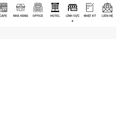
CAFE
NHÀ HÀNG
OFFICE
HOTEL
LĨNH VỰC
NHẬT KÝ
LIÊN HỆ
#