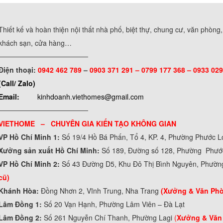
Thiết kế và hoàn thiện nội thất nhà phố, biệt thự, chung cư, văn phòng
khách sạn, cửa hàng…
──────────────────
Điện thoại:
0942 462 789
–
0903 371 291 –
0799 177 368 – 0933 029
(Call/ Zalo)
Email:
kinhdoanh.viethomes@gmail.com
──────────────────
VIETHOME – CHUYÊN GIA KIẾN TẠO KHÔNG GIAN
VP Hồ Chí Minh 1:
Số 19/4 Hồ Bá Phấn, Tổ 4, KP. 4, Phường Phước 
Xưởng sản xuất Hồ Chí Minh:
Số 189, Đường số 128, Phường Phư
VP Hồ Chí Minh 2:
Số 43 Đường D5, Khu Đô Thị Bình Nguyên, Phườn
cũ)
Khánh Hòa:
Đồng Nhơn 2, Vĩnh Trung, Nha Trang
(Xưởng & Văn Ph
Lâm Đồng 1:
Số 20 Vạn Hạnh, Phường Lâm Viên – Đà Lạt
Lâm Đồng 2:
Số 261 Nguyễn Chí Thanh, Phường Lagi
(
Xưởng & Văn