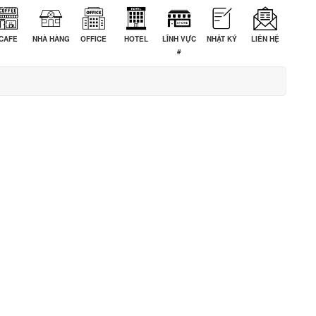
CAFE
NHÀ HÀNG
OFFICE
HOTEL
LĨNH VỰC
NHẬT KÝ
LIÊN HỆ
#