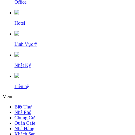
Office
Hotel
Lĩnh Vực #
Nhật Ký
Liên hệ
Menu
Biệt Thự
Nhà Phố
Chung Cư
Quán Cafe
Nhà Hàng
Khách Sạn