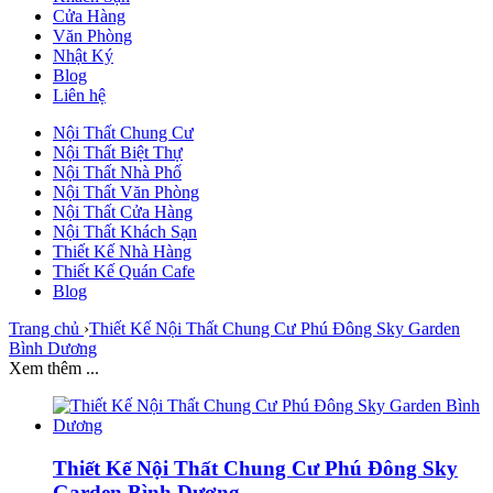
Cửa Hàng
Văn Phòng
Nhật Ký
Blog
Liên hệ
Nội Thất Chung Cư
Nội Thất Biệt Thự
Nội Thất Nhà Phố
Nội Thất Văn Phòng
Nội Thất Cửa Hàng
Nội Thất Khách Sạn
Thiết Kế Nhà Hàng
Thiết Kế Quán Cafe
Blog
Trang chủ
›
Thiết Kế Nội Thất Chung Cư Phú Đông Sky Garden
Bình Dương
Xem thêm ...
Thiết Kế Nội Thất Chung Cư Phú Đông Sky
Garden Bình Dương