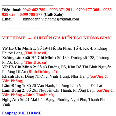
──────────────────
Điện thoại:
0942 462 789
–
0903 371 291 –
0799 177 368 – 0933
029 628 – 0399 799 877
(Call/ Zalo)
Email:
kinhdoanh.viethomes@gmail.com
──────────────────
VIETHOME – CHUYÊN GIA KIẾN TẠO KHÔNG GIAN
VP Hồ Chí Minh 1:
Số 19/4 Hồ Bá Phấn, Tổ 4, KP. 4, Phường
Phước Long
(Thủ Đức cũ)
Xưởng sản xuất Hồ Chí Minh:
Số 189, Đường số 128, Phường
Phước Long
(Thủ Đức cũ)
VP Hồ Chí Minh 2:
Số 43 Đường D5, Khu Đô Thị Bình Nguyên,
Phường Dĩ An
(Bình Dương cũ)
Khánh Hòa:
Đồng Nhơn 2, Vĩnh Trung, Nha Trang
(Xưởng &
Văn Phòng)
Lâm Đồng 1:
Số 20 Vạn Hạnh, Phường Lâm Viên – Đà Lạt
Lâm Đồng 2:
Số 261 Nguyễn Chí Thanh, Phường Lagi
(
Xưởng &
Văn Phòng –
Bình Thuận cũ
)
Nghệ An:
Số 41 Mai Lão Bạng, Phường Nghi Phú, Thành Phố
Vinh
Fanpage VIETHOME