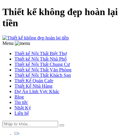
Thiết kế không đẹp hoàn lại
tiền
Menu
Thiết kế Nội Thất Biệt Thự
Thiết kế Nội Thất Nhà Phố
Thiết kế Nội Thất Chung Cư
Thiết kế Nội Thất Văn Phòng
Thiết kế Nội Thất Khách Sạn
Thiết Kế Quán Cafe
Thiết Kế Nhà Hàng
Dự Án Lĩnh Vực Khác
Blog
Tin tức
Nhật Ký
Liên hệ