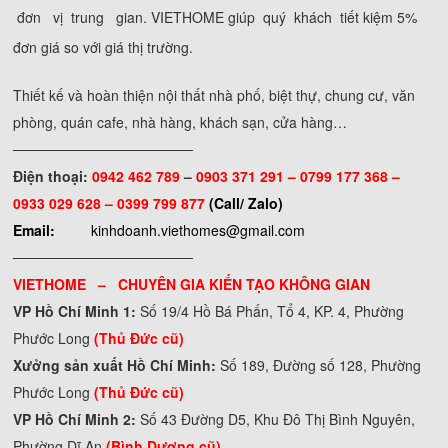
đơn vị trung gian. VIETHOME giúp quý khách tiết kiệm 5%
đơn giá so với giá thị trường.
Thiết kế và hoàn thiện nội thất nhà phố, biệt thự, chung cư, văn
phòng, quán cafe, nhà hàng, khách sạn, cửa hàng…
──────────────────
Điện thoại:
0942 462 789
–
0903 371 291 –
0799 177 368 –
0933 029 628 – 0399 799 877
(Call/ Zalo)
Email:
kinhdoanh.viethomes@gmail.com
──────────────────
VIETHOME – CHUYÊN GIA KIẾN TẠO KHÔNG GIAN
VP Hồ Chí Minh 1:
Số 19/4 Hồ Bá Phấn, Tổ 4, KP. 4, Phường
Phước Long
(Thủ Đức cũ)
Xưởng sản xuất Hồ Chí Minh:
Số 189, Đường số 128, Phường
Phước Long
(Thủ Đức cũ)
VP Hồ Chí Minh 2:
Số 43 Đường D5, Khu Đô Thị Bình Nguyên,
Phường Dĩ An
(Bình Dương cũ)