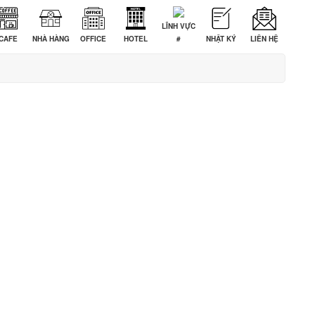
LĨNH VỰC
CAFE
NHÀ HÀNG
OFFICE
HOTEL
#
NHẬT KÝ
LIÊN HỆ