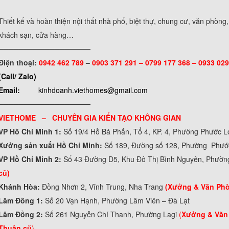
Thiết kế và hoàn thiện nội thất nhà phố, biệt thự, chung cư, văn phòng
khách sạn, cửa hàng…
──────────────────
Điện thoại:
0942 462 789
–
0903 371 291 –
0799 177 368 – 0933 029
(Call/ Zalo)
Email:
kinhdoanh.viethomes@gmail.com
──────────────────
VIETHOME – CHUYÊN GIA KIẾN TẠO KHÔNG GIAN
VP Hồ Chí Minh 1:
Số 19/4 Hồ Bá Phấn, Tổ 4, KP. 4, Phường Phước 
Xưởng sản xuất Hồ Chí Minh:
Số 189, Đường số 128, Phường Phư
VP Hồ Chí Minh 2:
Số 43 Đường D5, Khu Đô Thị Bình Nguyên, Phườn
cũ)
Khánh Hòa:
Đồng Nhơn 2, Vĩnh Trung, Nha Trang
(Xưởng & Văn Ph
Lâm Đồng 1:
Số 20 Vạn Hạnh, Phường Lâm Viên – Đà Lạt
Lâm Đồng 2:
Số 261 Nguyễn Chí Thanh, Phường Lagi
(
Xưởng & Văn
Thuận cũ
)