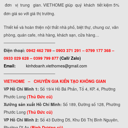
đơn vị trung gian. VIETHOME giúp quý khách tiết kiệm 5%
đơn giá so với giá thị trường.
Thiết kế và hoàn thiện nội thất nhà phố, biệt thự, chung cư, văn
phòng, quán cafe, nhà hàng, khách sạn, cửa hàng…
──────────────────
Điện thoại:
0942 462 789
–
0903 371 291 –
0799 177 368 –
0933 029 628 – 0399 799 877
(Call/ Zalo)
Email:
kinhdoanh.viethomes@gmail.com
──────────────────
VIETHOME – CHUYÊN GIA KIẾN TẠO KHÔNG GIAN
VP Hồ Chí Minh 1:
Số 19/4 Hồ Bá Phấn, Tổ 4, KP. 4, Phường
Phước Long
(Thủ Đức cũ)
Xưởng sản xuất Hồ Chí Minh:
Số 189, Đường số 128, Phường
Phước Long
(Thủ Đức cũ)
VP Hồ Chí Minh 2:
Số 43 Đường D5, Khu Đô Thị Bình Nguyên,
Phường Dĩ An
(Bình Dương cũ)