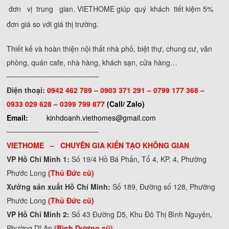
đơn vị trung gian. VIETHOME giúp quý khách tiết kiệm 5%
đơn giá so với giá thị trường.
Thiết kế và hoàn thiện nội thất nhà phố, biệt thự, chung cư, văn
phòng, quán cafe, nhà hàng, khách sạn, cửa hàng…
──────────────────
Điện thoại:
0942 462 789
–
0903 371 291 –
0799 177 368 –
0933 029 628 – 0399 799 877
(Call/ Zalo)
Email:
kinhdoanh.viethomes@gmail.com
──────────────────
VIETHOME – CHUYÊN GIA KIẾN TẠO KHÔNG GIAN
VP Hồ Chí Minh 1:
Số 19/4 Hồ Bá Phấn, Tổ 4, KP. 4, Phường
Phước Long
(Thủ Đức cũ)
Xưởng sản xuất Hồ Chí Minh:
Số 189, Đường số 128, Phường
Phước Long
(Thủ Đức cũ)
VP Hồ Chí Minh 2:
Số 43 Đường D5, Khu Đô Thị Bình Nguyên,
Phường Dĩ An
(Bình Dương cũ)