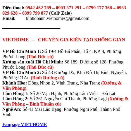
──────────────────
Điện thoại:
0942 462 789
–
0903 371 291 –
0799 177 368 – 0933
029 628 – 0399 799 877
(Call/ Zalo)
Email:
kinhdoanh.viethomes@gmail.com
──────────────────
VIETHOME – CHUYÊN GIA KIẾN TẠO KHÔNG GIAN
VP Hồ Chí Minh 1:
Số 19/4 Hồ Bá Phấn, Tổ 4, KP. 4, Phường
Phước Long
(Thủ Đức cũ)
Xưởng sản xuất Hồ Chí Minh:
Số 189, Đường số 128, Phường
Phước Long
(Thủ Đức cũ)
VP Hồ Chí Minh 2:
Số 43 Đường D5, Khu Đô Thị Bình Nguyên,
Phường Dĩ An
(Bình Dương cũ)
Khánh Hòa:
Đồng Nhơn 2, Vĩnh Trung, Nha Trang
(Xưởng &
Văn Phòng)
Lâm Đồng 1:
Số 20 Vạn Hạnh, Phường Lâm Viên – Đà Lạt
Lâm Đồng 2:
Số 261 Nguyễn Chí Thanh, Phường Lagi
(
Xưởng &
Văn Phòng –
Bình Thuận cũ
)
Nghệ An:
Số 41 Mai Lão Bạng, Phường Nghi Phú, Thành Phố
Vinh
Fanpage VIETHOME