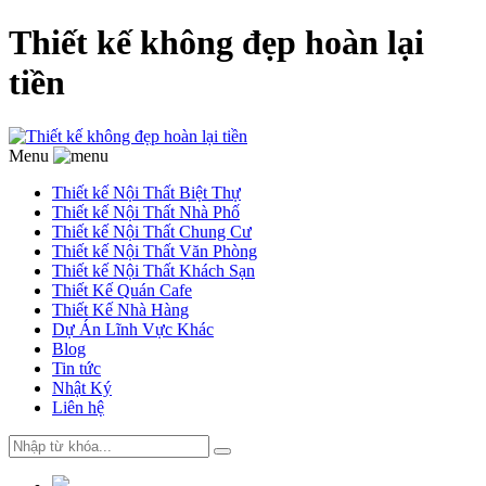
Thiết kế không đẹp hoàn lại
tiền
Menu
Thiết kế Nội Thất Biệt Thự
Thiết kế Nội Thất Nhà Phố
Thiết kế Nội Thất Chung Cư
Thiết kế Nội Thất Văn Phòng
Thiết kế Nội Thất Khách Sạn
Thiết Kế Quán Cafe
Thiết Kế Nhà Hàng
Dự Án Lĩnh Vực Khác
Blog
Tin tức
Nhật Ký
Liên hệ