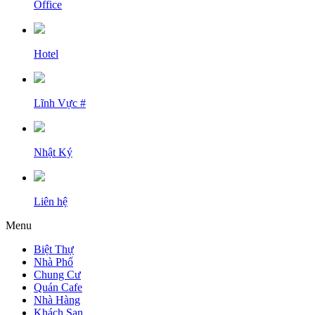
Office
Hotel
Lĩnh Vực #
Nhật Ký
Liên hệ
Menu
Biệt Thự
Nhà Phố
Chung Cư
Quán Cafe
Nhà Hàng
Khách Sạn