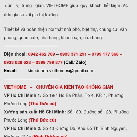
đơn vị trung gian. VIETHOME giúp quý khách tiết kiệm 5%
đơn giá so với giá thị trường.
Thiết kế và hoàn thiện nội thất nhà phố, biệt thự, chung cư, văn
phòng, quán cafe, nhà hàng, khách sạn, cửa hàng…
──────────────────
Điện thoại:
0942 462 789
–
0903 371 291 –
0799 177 368 –
0933 029 628 – 0399 799 877
(Call/ Zalo)
Email:
kinhdoanh.viethomes@gmail.com
──────────────────
VIETHOME – CHUYÊN GIA KIẾN TẠO KHÔNG GIAN
VP Hồ Chí Minh 1:
Số 19/4 Hồ Bá Phấn, Tổ 4, KP. 4, Phường
Phước Long
(Thủ Đức cũ)
Xưởng sản xuất Hồ Chí Minh:
Số 189, Đường số 128, Phường
Phước Long
(Thủ Đức cũ)
VP Hồ Chí Minh 2:
Số 43 Đường D5, Khu Đô Thị Bình Nguyên,
Phường Dĩ An
(Bình Dương cũ)