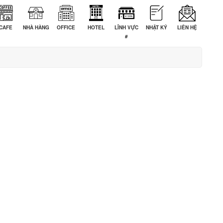
CAFE
NHÀ HÀNG
OFFICE
HOTEL
LĨNH VỰC
NHẬT KÝ
LIÊN HỆ
#