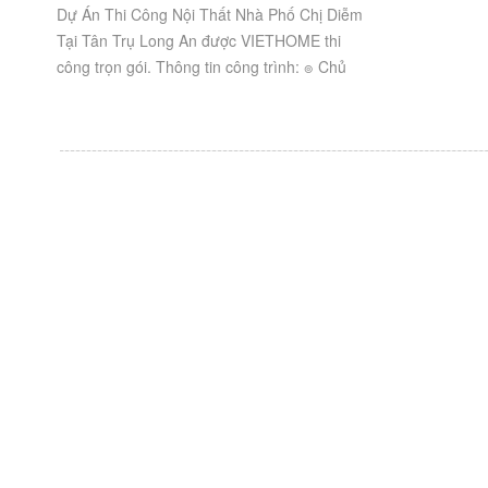
Dự Án Thi Công Nội Thất Nhà Phố Chị Diễm
Tại Tân Trụ Long An được VIETHOME thi
công trọn gói. Thông tin công trình: ๏ Chủ
đầu tư: Chị Diễm ๏ Địa chỉ: Tân Trụ,...