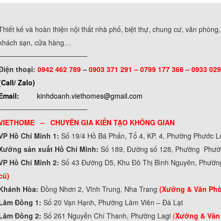
Thiết kế và hoàn thiện nội thất nhà phố, biệt thự, chung cư, văn phòng
khách sạn, cửa hàng…
──────────────────
Điện thoại:
0942 462 789
–
0903 371 291 –
0799 177 368 – 0933 029
(Call/ Zalo)
Email:
kinhdoanh.viethomes@gmail.com
──────────────────
VIETHOME – CHUYÊN GIA KIẾN TẠO KHÔNG GIAN
VP Hồ Chí Minh 1:
Số 19/4 Hồ Bá Phấn, Tổ 4, KP. 4, Phường Phước 
Xưởng sản xuất Hồ Chí Minh:
Số 189, Đường số 128, Phường Phư
VP Hồ Chí Minh 2:
Số 43 Đường D5, Khu Đô Thị Bình Nguyên, Phườn
cũ)
Khánh Hòa:
Đồng Nhơn 2, Vĩnh Trung, Nha Trang
(Xưởng & Văn Ph
Lâm Đồng 1:
Số 20 Vạn Hạnh, Phường Lâm Viên – Đà Lạt
Lâm Đồng 2:
Số 261 Nguyễn Chí Thanh, Phường Lagi
(
Xưởng & Văn